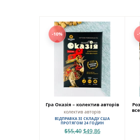
Куп
Найкр
україн
Зручн
-10%
-
та від
Гра дл
26010
Гра Оказія – колектив авторів
Ро
колектив авторів
ВІДПРАВКА ЗІ СКЛАДУ США
ПРОТЯГОМ 24 ГОДИН
$
55,40
$
49,86