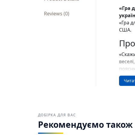
«Гра 
Reviews (0)
украї
«Гра д
США.
Про
«Скажи
веселі
поясню
співат
Чита
перчин
Для
«Гра д
читача
ДОБІРКА ДЛЯ ВАС
Рекомендуємо також з
україн