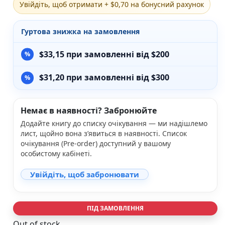
Увійдіть, щоб отримати + $0,70 на бонусний рахунок
Різдвяно-зимові
На День Валентина
Гуртова знижка на замовлення
Книги для дорослих
Українська класика
$
33,15
при замовленні від $200
Сучасна українська проза
Світова класика
$
31,20
при замовленні від $300
Проза
Поезія та драматургія
Романи
Немає в наявності? Забронюйте
Детективи
Фантастика та фентезі
Додайте книгу до списку очікування — ми надішлемо
Жахи та трилери
лист, щойно вона з’явиться в наявності. Список
Саморозвиток, мотивація, філософія
очікування (Pre-order) доступний у вашому
особистому кабінеті.
Бізнес Менеджмент Фінанси
Історія Наука Політологія
Увійдіть, щоб забронювати
Батьківство та виховання
Книги про Україну
Біографічні твори
ПІД ЗАМОВЛЕННЯ
Біблії
Духовна література
Out of stock