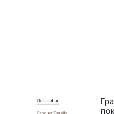
Гра
Description
пок
Product Details