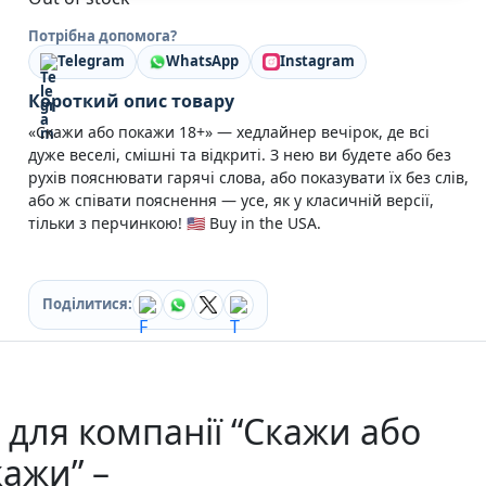
Кулінарія
Потрібна допомога?
Ігри для дорослих
Telegram
WhatsApp
Instagram
Зарубіжні письменники
Різдвяні / Зимові
Короткий опис товару
Книги для дітей
«Скажи або покажи 18+» — хедлайнер вечірок, де всі
Картонні книги для найменших
дуже веселі, смішні та відкриті. З нею ви будете або без
Віммельбухи
рухів пояснювати гарячі слова, або показувати їх без слів,
Казки Вірші Оповідання
або ж співати пояснення — усе, як у класичній версії,
Книги з наліпками
тільки з перчинкою! 🇺🇸 Buy in the USA.
Вчимося читати
Прописи для дітей
Багаторазові прописи / Книги на липучках
Книги для першого читання
Поділитися:
Самостійне читання (6+)
Книги для читання 10+
Розмальовки та Аплікації
Енциклопедії
 для компанії “Скажи або
Навчальні книги
Розвивальні та пізнавальні книги
ажи” –
Книги про Україну