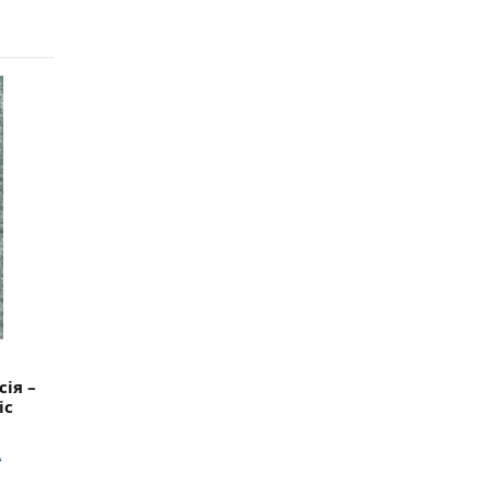
ія –
ic
А