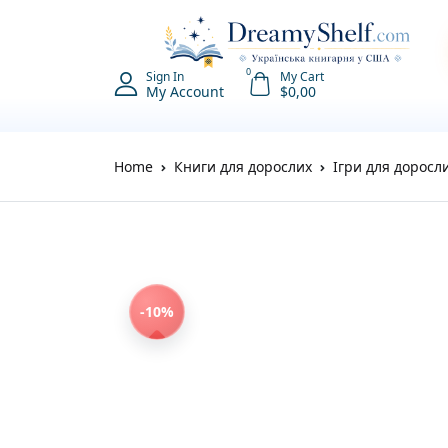
0
Sign In
My Cart
My Account
$
0,00
Home
Книги для дорослих
Ігри для доросл
-10%