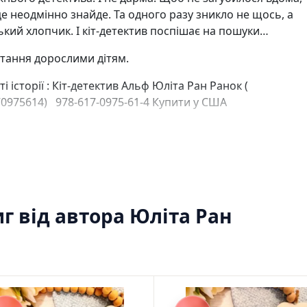
Ігри для дітей
е неодмінно знайде. Та одного разу зникло не щось, а
Різдвяні / Зимові
кий хлопчик. І кіт-детектив поспішає на пошуки…
Книги для молоді
Пазли
тання дорослими дітям.
Каталог авторів
Жанри
ті історії : Кіт-детектив Альф Юліта Ран Ранок (
Тематичні підбірки
0975614) 978-617-0975-61-4 Купити у США
Love story mood: підбірка книжок для неї
Подарунок для нього
Біографії що надихають
Історії сильних жінок
Книжкові історії на екрані
Прокачай себе
Розпродаж пошкоджених книг
г від автора Юліта Ран
Вживані книги
Подарункові книги
Сучасна українська проза
Канцтовари
Закладки
Зошити
Подарункова карта