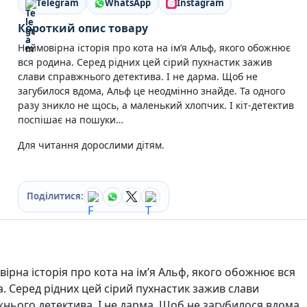
Telegram
WhatsApp
Instagram
Кулінарія
Ігри для дорослих
Короткий опис товару
Зарубіжні письменники
Неймовірна історія про кота на ім’я Альф, якого обожнює
Різдвяні / Зимові
вся родина. Серед рідних цей сірий пухнастик зажив
Книги для дітей
слави справжнього детектива. І не дарма. Щоб не
Картонні книги для найменших
загубилося вдома, Альф це неодмінно знайде. Та одного
Віммельбухи
разу зникло не щось, а маленький хлопчик. І кіт-детектив
Казки Вірші Оповідання
поспішає на пошуки…
Книги з наліпками
Вчимося читати
Для читання дорослими дітям.
Прописи для дітей
Багаторазові прописи / Книги на липучках
Книги для першого читання
Поділитися:
Самостійне читання (6+)
Книги для читання 10+
Розмальовки та Аплікації
Енциклопедії
Навчальні книги
ірна історія про кота на ім’я Альф, якого обожнює вся
Розвивальні та пізнавальні книги
. Серед рідних цей сірий пухнастик зажив слави
Книги про Україну
нього детектива. І не дарма. Щоб не загубилося вдома,