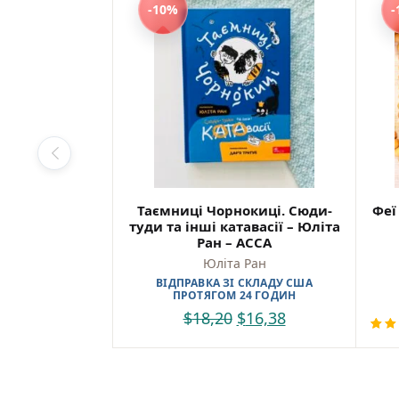
-10%
-
Таємниці Чорнокиці. Сюди-
Феї
туди та інші катавасії – Юліта
Ран – АССА
Юліта Ран
ВІДПРАВКА ЗІ СКЛАДУ США
ПРОТЯГОМ 24 ГОДИН
$
18,20
$
16,38
Rat
1
5.0
of 5
bas
cus