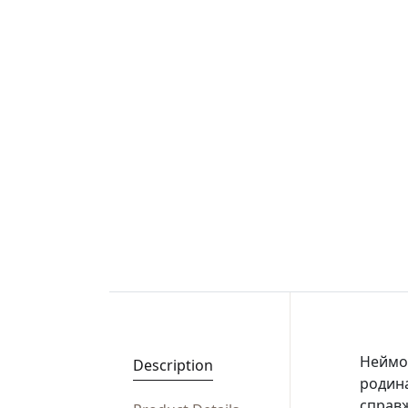
Неймов
Description
родина
справж