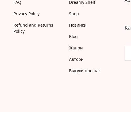
FAQ
Dreamy Shelf
Моя бібліотека
Мої бажанки
Privacy Policy
Shop
Адреси
Платіжні методи
Refund and Returns
Новинки
Ка
Відгуки про нас
Policy
Blog
Жанри
Автори
Відгуки про нас