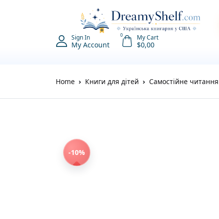
0
Sign In
My Cart
My Account
$
0,00
Home
Книги для дітей
Самостійне читання 
-10%