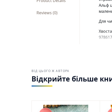
Product Details
Альф ц
малень
Reviews (0)
Для чи
Хвоста
978617
ВІД ЦЬОГО Ж АВТОРА
Відкрийте більше кни