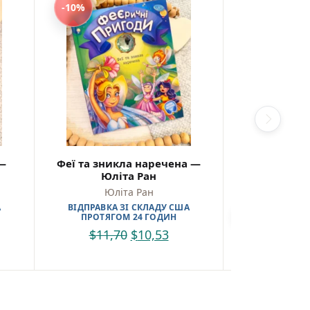
-10%
-10%
—
Феї та зникла наречена —
Різдвяна под
Юліта Ран
– 
Юліта Ран
Юлі
А
ВІДПРАВКА ЗІ СКЛАДУ США
ПІД З
ПРОТЯГОМ 24 ГОДИН
$
11,70
$
10,53
$
19,0