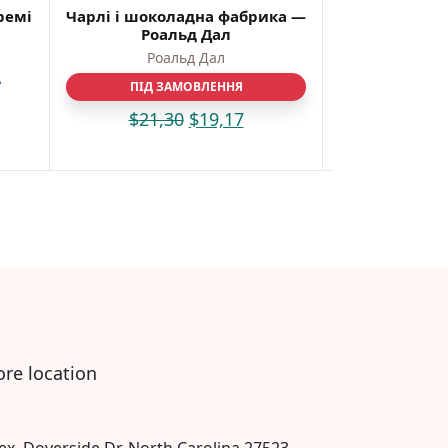
ремі
Чарлі і шоколадна фабрика —
Джуді Муді т
Роальд Дал
– Меґан
Роальд Дал
Меґан 
А
ВІДПРАВКА 
ПІД ЗАМОВЛЕННЯ
ПРОТЯГО
$
21,30
$
19,17
$
8,
ore location
ex, Doverside Dr, North Carolina 27523