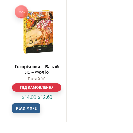
-10%
Історія ока – Батай
Ж. – Фоліо
Батай Ж.
ПІД ЗАМОВЛЕННЯ
$
14,00
$
12,60
READ MORE