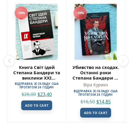
-10%
-10%
Книга Світ ідей
Убивство на сходах.
Степана Бандери та
Останні роки
виклики XXI
Степана Бандери —
століття
Віра Курико
ВІДПРАВКА ЗІ СКЛАДУ США
Віра Курико
ПРОТЯГОМ 24 ГОДИН
ВІДПРАВКА ЗІ СКЛАДУ США
$
26,00
$
23,40
ПРОТЯГОМ 24 ГОДИН
$
16,50
$
14,85
ADD TO CART
ADD TO CART