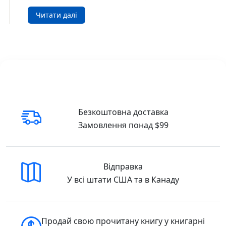
сексуальної революції, на еротичне в
Читати далі
людській природі, трансгресію, порушення
заборон, їхній вплив на культуру й історію
людства. «У кожному разі еротика – це
екстравагантність», бажання й насолода, та
водночас бажаний і неминучий сором,
усвідомлення якого й відрізняє людей від
тварин, а заодно є шляхом досягнення
екстазу, як стверджує автор у статті
Безкоштовна доставка
«Парадокс про еротизм». 1970 року у
Замовлення понад $99
видавництві «Ґаллімар» вийшло друком
повне зібрання творів Жоржа Батая у 10
томах з передмовою історика
сексуальності, філософа Мішеля Фуко, в якій
Відправка
він називає Батая одним з найбільших
У всі штати США та в Канаду
письменників XX століття. Історія еротизму
Зібрання творів Ж.
Для кого ця книга
Продай свою прочитану книгу у книгарні