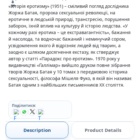
«Історія еротизму» (1951) – сміливий погляд дослідника
Жоржа Батая, пророка сексуальної революції, на
еротичне в людській природі, трансгресію, порушення
заборон, їхній вплив на культуру й історію людства. «У
кожному разі еротика – це екстравагантність», бажання
й насолода, та водночас бажаний і неминучий сором,
усвідомлення якого й відрізняє людей від тварин, а
заодно є шляхом досягнення екстазу, як стверджує
автор у статті «Парадокс про еротизм». 1970 року у
видавництві «Ґаллімар» вийшло друком повне зібрання
творів Жоржа Батая у 10 томах з передмовою історика
сексуальності, філософа Мішеля Фуко, в якій він називає
Батая одним з найбільших письменників XX століття.
Поділитися:
Description
Product Details