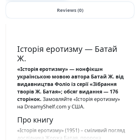
Reviews (0)
Історія еротизму — Батай
Ж.
«Історія еротизму» — нонфікшн
українською мовою автора Батай Ж. від
видавництва Фоліо із серії «Зібрання
творів Ж. Батая»; обсяг видання — 176
сторінок.
Замовляйте «Історія еротизму»
на DreamyShelf.com у США.
Про книгу
«Історія еротизму» (1951) – сміливий погляд
дослідника Жоржа Батая, пророка