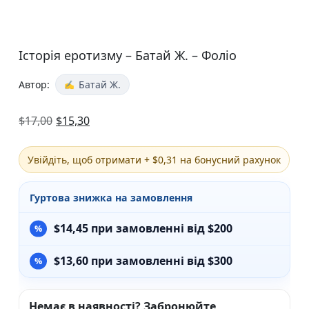
Історія еротизму – Батай Ж. – Фоліо
Автор:
Батай Ж.
$
17,00
$
15,30
Увійдіть, щоб отримати + $0,31 на бонусний рахунок
Гуртова знижка на замовлення
$
14,45
при замовленні від $200
$
13,60
при замовленні від $300
Немає в наявності? Забронюйте