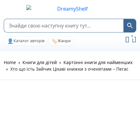
0
👤
🏷️
Каталог авторів
Жанри
Home
Книги для дітей
Картонні книги для найменших
Хто що їсть Зайчик Цікаві книжки з оченятами – Пегас