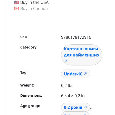
🇺🇸 Buy in the USA
🇨🇦 Buy in Canada
SKU:
9786178172916
Category:
Картонні книги
для найменших
Tag:
Under-10
Weight
0,2 lbs
Dimensions
6 × 4 × 0,2 in
Age group
0-2 років
,