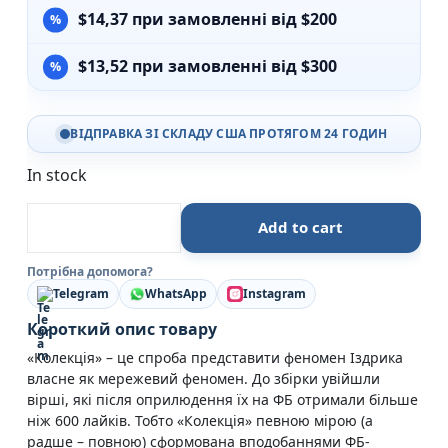
$
14,37
при замовленні від $200
$
13,52
при замовленні від $300
ВІДПРАВКА ЗІ СКЛАДУ США ПРОТЯГОМ 24 ГОДИН
In stock
Колекція — Юрій Іздрик quantity
Add to cart
Потрібна допомога?
Telegram
WhatsApp
Instagram
Короткий опис товару
«Колекція» – це спроба представити феномен Іздрика
власне як мережевий феномен. До збірки увійшли
вірші, які після оприлюдення їх на ФБ отримали більше
ніж 600 лайків. Тобто «Колекція» певною мірою (а
радше – повною) сформована вподобаннями ФБ-