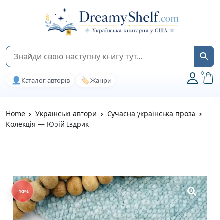
0
👤
🏷️
Каталог авторів
Жанри
Home
Українські автори
Сучасна українська проза
Колекція — Юрій Іздрик
-10%