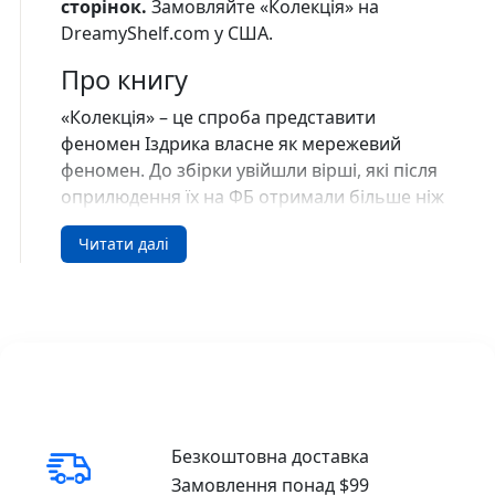
сторінок.
Замовляйте «Колекція» на
DreamyShelf.com у США.
Про книгу
«Колекція» – це спроба представити
феномен Іздрика власне як мережевий
феномен. До збірки увійшли вірші, які після
оприлюдення їх на ФБ отримали більше ніж
600 лайків. Тобто «Колекція» певною мірою
Читати далі
(а радше – повною) сформована
вподобаннями ФБ-спільноти в її Іздриковій
бульбашці. Книга проілюстрована
Іздриковими ж графічними роботами з 90-х,
оригінали яких давно розійшлися
приватними та інституційними колекціями,
натомість для цього видання автор
власноруч збагатив репродукції доданою
Безкоштовна доставка
реальністю олівцевого експромту.
Замовлення понад $99