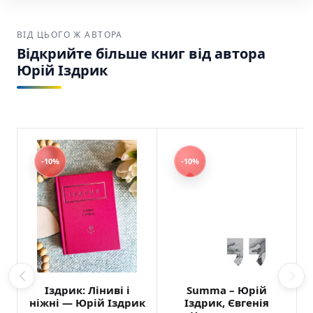
ВІД ЦЬОГО Ж АВТОРА
Відкрийте більше книг від автора
Юрій Іздрик
-10%
-10%
Іздрик: Ліниві і
Summa – Юрій
ніжні — Юрій Іздрик
Іздрик, Євгенія