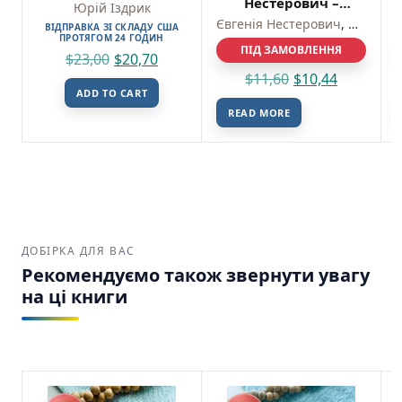
Нестерович –
Юрій Іздрик
Meridian Czernowitz
Євгенія Нестерович
,
Юрій Із
ВІДПРАВКА ЗІ СКЛАДУ США
ПРОТЯГОМ 24 ГОДИН
ПІД ЗАМОВЛЕННЯ
$
23,00
$
20,70
$
11,60
$
10,44
ADD TO CART
READ MORE
ДОБІРКА ДЛЯ ВАС
Рекомендуємо також звернути увагу
на ці книги