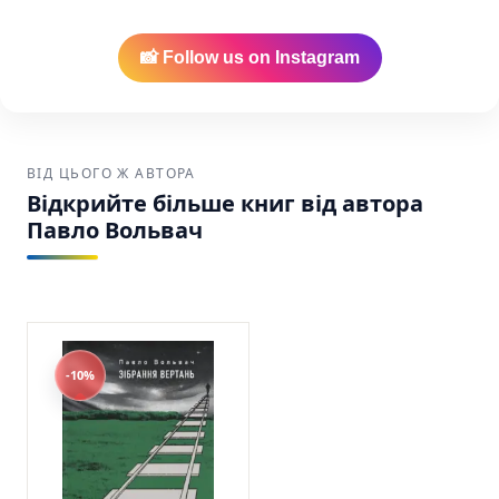
Старого Лева SKU: 9789664485576 (978-966-
4485-57-6)
📸 Follow us on Instagram
ВІД ЦЬОГО Ж АВТОРА
Відкрийте більше книг від автора
Павло Вольвач
-10%