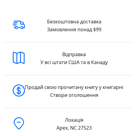
перетинається з історією. Карпатські
перекази, родинна пам’ять, сліди
визвольної боротьби й атмосфера
Безкоштовна доставка
літературного середовища поєднуються в
Замовлення понад $99
густу есеїстичну розповідь. Тут поряд
існують різні покоління, голоси і тіні
минулого, а пам’ять стає спробою побачити
в людських долях відбиток великої історії.
Відправка
У всі штати США та в Канаду
Купити у США та Канаді
Найкраща ціна:
Ми забезпечуємо
найнижчу вартість на українські книги в
Продай свою прочитану книгу у книгарні
Америці.
Створи оголошення
Зручна доставка:
Ваше замовлення буде
надійно упаковане та відправлене через
USPS, UPS або FedEx по США та Канаді.
Локація
Apex, NC 27523
Крім Охріма Павло Вольвач Видавництво