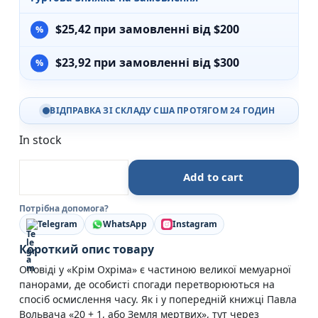
$
25,42
при замовленні від $200
$
23,92
при замовленні від $300
ВІДПРАВКА ЗІ СКЛАДУ США ПРОТЯГОМ 24 ГОДИН
In stock
Крім Охріма - Павло Вольвач - Видавництво Старог
Add to cart
Потрібна допомога?
Telegram
WhatsApp
Instagram
Короткий опис товару
Оповіді у «Крім Охріма» є частиною великої мемуарної
панорами, де особисті спогади перетворюються на
спосіб осмислення часу. Як і у попередній книжці Павла
Вольвача «20 + 1, або Земля мертвих», тут через