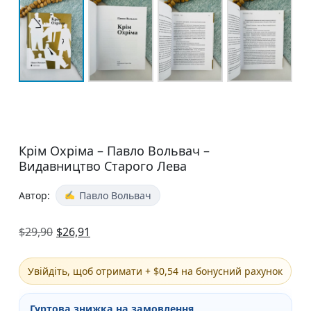
Крім Охріма – Павло Вольвач –
Видавництво Старого Лева
Автор:
Павло Вольвач
$
29,90
$
26,91
Увійдіть, щоб отримати + $0,54 на бонусний рахунок
Гуртова знижка на замовлення