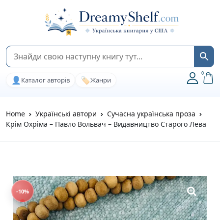
0
👤
🏷️
Каталог авторів
Жанри
Home
Українські автори
Сучасна українська проза
Крім Охріма – Павло Вольвач – Видавництво Старого Лева
-10%