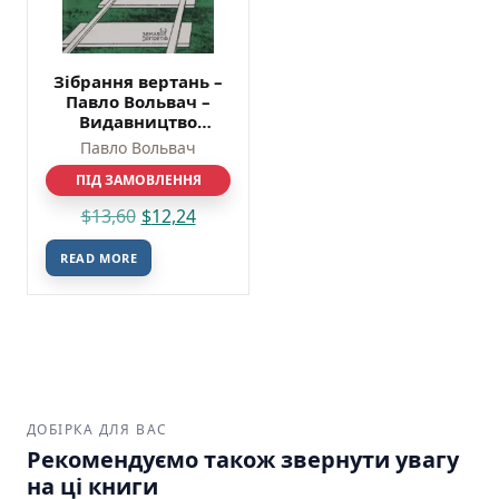
Зібрання вертань –
Павло Вольвач –
Видавництво
Старого Лева
Павло Вольвач
ПІД ЗАМОВЛЕННЯ
$
13,60
$
12,24
READ MORE
ДОБІРКА ДЛЯ ВАС
Рекомендуємо також звернути увагу
на ці книги