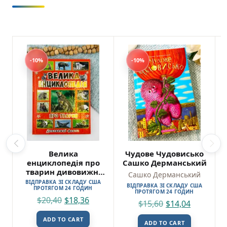
-10%
-10%
Велика
Чудове Чудовисько
енциклопедія про
Сашко Дерманський
тварин дивовижні
Сашко Дерманський
факти
ВІДПРАВКА ЗІ СКЛАДУ США
ВІДПРАВКА ЗІ СКЛАДУ США
ПРОТЯГОМ 24 ГОДИН
ПРОТЯГОМ 24 ГОДИН
$
20,40
$
18,36
$
15,60
$
14,04
ADD TO CART
ADD TO CART