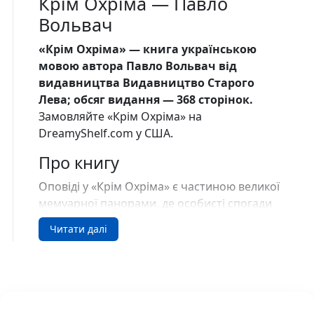
Крім Охріма — Павло
Вольвач
«Крім Охріма» — книга українською
мовою автора Павло Вольвач від
видавництва Видавництво Старого
Лева; обсяг видання — 368 сторінок.
Замовляйте «Крім Охріма» на
DreamyShelf.com у США.
Про книгу
Оповіді у «Крім Охріма» є частиною великої
мемуарної панорами, де особисті спогади
перетворюються на спосіб осмислення
Читати далі
часу. Як і у попередній книжці Павла
Вольвача «20 + 1, або Земля мертвих», тут
через розмови, зустрічі, подорожі й
випадкові епізоди вимальовується простір,
у якому приватне життя постійно