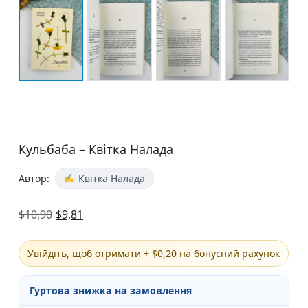
Кульбаба – Квітка Налада
Автор:
Квітка Налада
$
10,90
$
9,81
Увійдіть, щоб отримати + $0,20 на бонусний рахунок
Гуртова знижка на замовлення