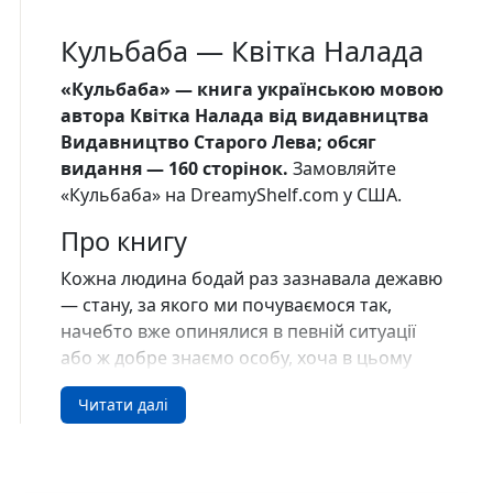
Кульбаба — Квітка Налада
«Кульбаба» — книга українською мовою
автора Квітка Налада від видавництва
Видавництво Старого Лева; обсяг
видання — 160 сторінок.
Замовляйте
«Кульбаба» на DreamyShelf.com у США.
Про книгу
Кожна людина бодай раз зазнавала дежавю
— стану, за якого ми почуваємося так,
начебто вже опинялися в певній ситуації
або ж доб­ре знаємо особу, хоча в цьому
житті не могли з нею перетинатися.
Читати далі
Примарно впізнавані запахи, звуки,
предмети й обставини часом поєднують
нас із далекими епохами і людьми, долі яких
невловно переплітаються з нашою