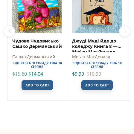
Чудове Чудовисько
Джуді Муді йде до
Сашко Дерманський
коледжу Книга 8 —
Меґан МакДоналд
Сашко Дерманський
Меґан МакДоналд
ВІДПРАВКА ЗІ СКЛАДУ США 10
ВІДПРАВКА ЗІ СКЛАДУ США 10
СЕРПНЯ
СЕРПНЯ
$
15,60
$
14,04
$
9,90
$
10,90
ADD TO CART
ADD TO CART