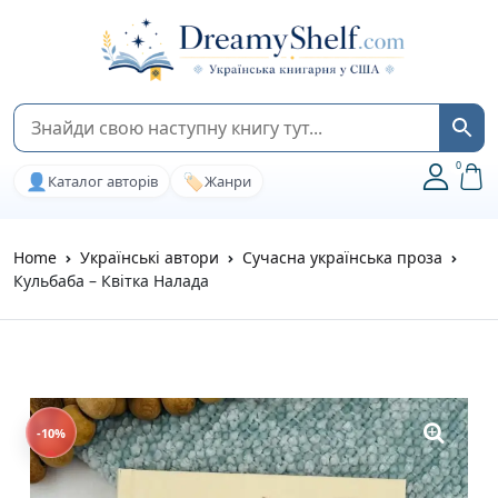
0
👤
🏷️
Каталог авторів
Жанри
Home
Українські автори
Сучасна українська проза
Кульбаба – Квітка Налада
-10%