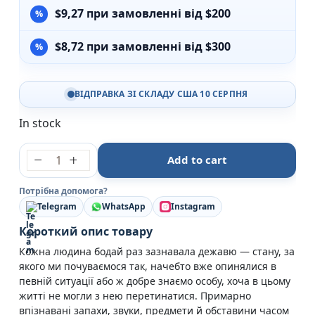
$
9,27
при замовленні від $200
$
8,72
при замовленні від $300
ВІДПРАВКА ЗІ СКЛАДУ США 10 СЕРПНЯ
In stock
Кульбаба - Квітка Налада quantity
Add to cart
Потрібна допомога?
Telegram
WhatsApp
Instagram
Короткий опис товару
Кожна людина бодай раз зазнавала дежавю — стану, за
якого ми почуваємося так, начебто вже опинялися в
певній ситуації або ж доб­ре знаємо особу, хоча в цьому
житті не могли з нею перетинатися. Примарно
впізнавані запахи, звуки, предмети й обставини часом