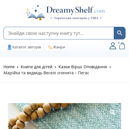
0
👤
🏷️
Каталог авторів
Жанри
Home
Книги для дітей
Казки Вірші Оповідання
Марійка та ведмідь Веселі оченята – Пегас