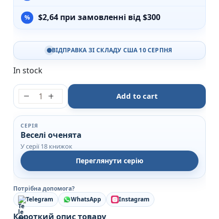
$
2,64
при замовленні від $300
ВІДПРАВКА ЗІ СКЛАДУ США 10 СЕРПНЯ
In stock
Марійка та ведмідь Веселі оченята - Пегас quantit
Add to cart
СЕРІЯ
Веселі оченята
У серії 18 книжок
Переглянути серію
Потрібна допомога?
Telegram
WhatsApp
Instagram
Короткий опис товару