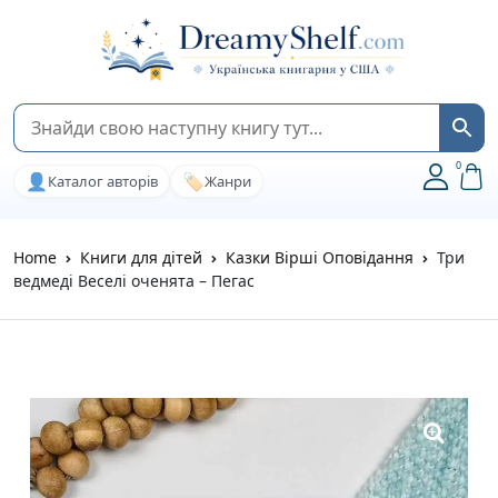
0
👤
🏷️
Каталог авторів
Жанри
Home
Книги для дітей
Казки Вірші Оповідання
Три
ведмеді Веселі оченята – Пегас