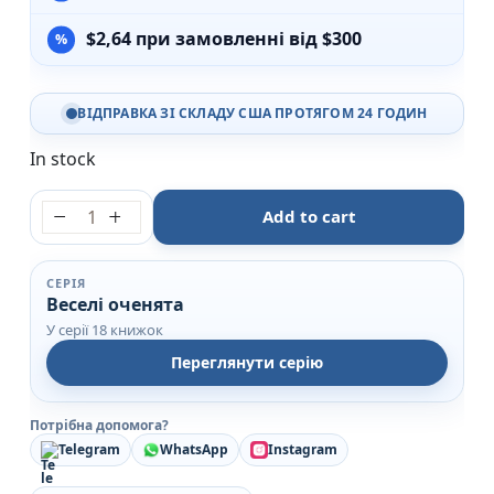
$
2,64
при замовленні від $300
ВІДПРАВКА ЗІ СКЛАДУ США ПРОТЯГОМ 24 ГОДИН
In stock
Три ведмеді Веселі оченята - Пегас quantity
Add to cart
СЕРІЯ
Веселі оченята
У серії 18 книжок
Переглянути серію
Потрібна допомога?
Telegram
WhatsApp
Instagram