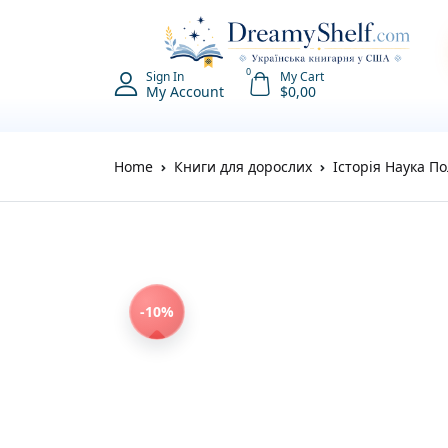
0
Sign In
My Cart
My Account
$
0,00
Home
Книги для дорослих
Історія Наука По
-10%