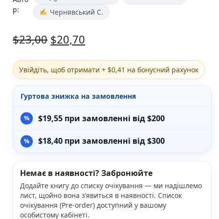
р:
Різдвяно-зимові
Чернявський С.
На День Валентина
Книги для дорослих
$
23,00
$
20,70
Українська класика
Сучасна українська проза
Світова класика
Увійдіть, щоб отримати + $0,41 на бонусний рахунок
Проза
Поезія та драматургія
Гуртова знижка на замовлення
Романи
Детективи
$
19,55
при замовленні від $200
Фантастика та фентезі
Жахи та трилери
Саморозвиток, мотивація, філософія
$
18,40
при замовленні від $300
Бізнес Менеджмент Фінанси
Історія Наука Політологія
Батьківство та виховання
Немає в наявності? Забронюйте
Книги про Україну
Додайте книгу до списку очікування — ми надішлемо
Біографічні твори
лист, щойно вона з’явиться в наявності. Список
Біблії
очікування (Pre-order) доступний у вашому
Духовна література
особистому кабінеті.