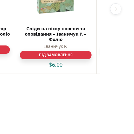
тор
Сліди на піску:новели та
Житіє гарем
Фоліо
оповідання – Іваничук Р. –
Ю. 
Фоліо
Юрій 
Іваничук Р.
ПІД З
ПІД ЗАМОВЛЕННЯ
$
$
6,00