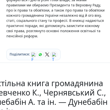
Ігри для дітей
правилами ми обираємо Президента та Верховну Раду,
Різдвяні / Зимові
про їх права та обов’язки, а також про права та обов’язки
Книги для молоді
кожного громадянина України незалежно від й ого віку,
Пазли
статі, соціального стану та професії. В книжці надаються
Каталог авторів
практичні поради, які допоможуть захистити кожному
Жанри
свої права, розглянуто основні положення освітньої та
Тематичні підбірки
пенсійної реформ.
Love story mood: підбірка книжок для неї
Подарунок для нього
Біографії що надихають
Поділитися:
Історії сильних жінок
Книжкові історії на екрані
Прокачай себе
Розпродаж пошкоджених книг
Вживані книги
тільна книга громадянина
Подарункові книги
Сучасна українська проза
евченко К., Чернявський С.,
Канцтовари
Закладки
ебабін А. та ін. — Дунебабін
Зошити
Подарункова карта