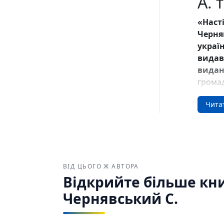
А. т
«Наст
Черня
україн
видав
видан
громад
ін.» н
Чита
Про
У час 
важче 
виданн
ВІД ЦЬОГО Ж АВТОРА
політи
Відкрийте більше книг
різні 
Чернявський С.
Презид
також 
незале