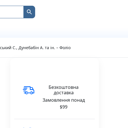
кий С., Дунебабін А. та ін. – Фоліо
Безкоштовна
доставка
Замовлення понад
$99