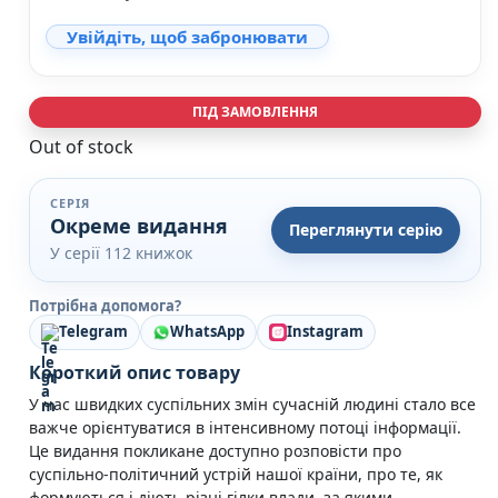
Кулінарія
Увійдіть, щоб забронювати
Ігри для дорослих
Зарубіжні письменники
Різдвяні / Зимові
Книги для дітей
ПІД ЗАМОВЛЕННЯ
Картонні книги для найменших
Out of stock
Віммельбухи
Казки Вірші Оповідання
СЕРІЯ
Книги з наліпками
Окреме видання
Переглянути серію
Вчимося читати
У серії 112 книжок
Прописи для дітей
Багаторазові прописи / Книги на липучках
Потрібна допомога?
Книги для першого читання
Telegram
WhatsApp
Instagram
Самостійне читання (6+)
Книги для читання 10+
Короткий опис товару
Розмальовки та Аплікації
У час швидких суспільних змін сучасній людині стало все
Енциклопедії
важче орієнтуватися в інтенсивному потоці інформації.
Навчальні книги
Це видання покликане доступно розповісти про
Розвивальні та пізнавальні книги
суспільно-політичний устрій нашої країни, про те, як
Книги про Україну
формуються і діють різні гілки влади, за якими