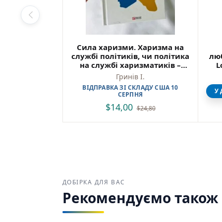
Сила харизми. Харизма на
службі політиків, чи політика
люб
на службі харизматиків –
L
Гринів І. – Фоліо
Гринів І.
(ПОШКОДЖЕНА)
ВІДПРАВКА ЗІ СКЛАДУ США 10
У 
СЕРПНЯ
$
14,00
$
24,80
ДОБІРКА ДЛЯ ВАС
Рекомендуємо також з