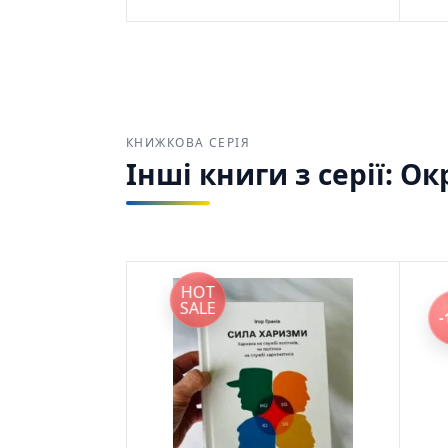
Дунеба
978966
КНИЖКОВА СЕРІЯ
Інші книги з серії: 
HOT
SALE
-