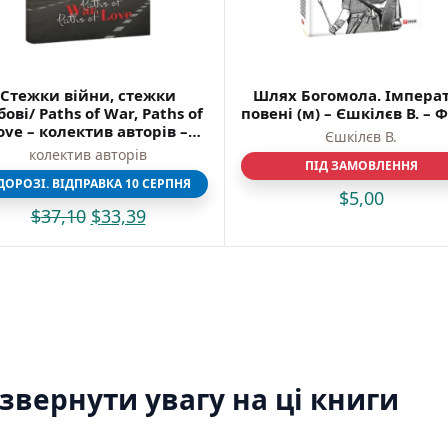
Моя бібліотека
Мої бажанки
Адреси
Платіжні методи
Стежки війни, стежки
Шлях Богомола. Імпера
Відгуки про нас
ові/ Paths of War, Paths of
повені (м) – Єшкiлєв В. – 
ove – колектив авторів –
Єшкiлєв В.
Фоліо
колектив авторів
ПІД ЗАМОВЛЕННЯ
ДОРОЗІ. ВІДПРАВКА 10 СЕРПНЯ
$
5,00
$
37,10
$
33,39
вернути увагу на ці книги