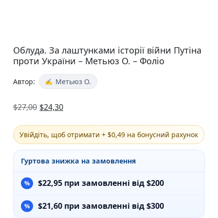
Облуда. За лаштунками історії війни Путіна
проти України – Метьюз О. – Фоліо
Автор:
Метьюз О.
$
27,00
$
24,30
Увійдіть, щоб отримати + $0,49 на бонусний рахунок
Гуртова знижка на замовлення
$
22,95
при замовленні від $200
$
21,60
при замовленні від $300