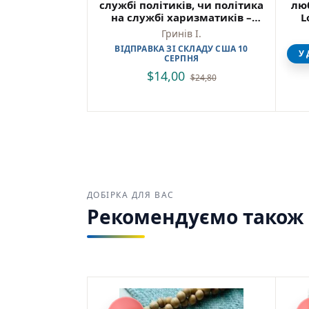
службі політиків, чи політика
люб
на службі харизматиків –
L
Гринів І. – Фоліо
Гринів І.
(ПОШКОДЖЕНА)
ВІДПРАВКА ЗІ СКЛАДУ США 10
У 
СЕРПНЯ
$
14,00
$
24,80
ДОБІРКА ДЛЯ ВАС
Рекомендуємо також з