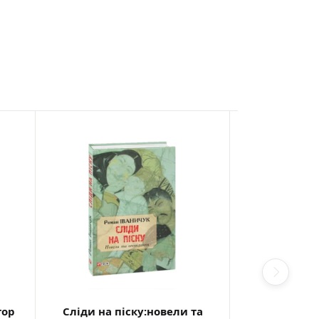
тор
Сліди на піску:новели та
Житіє гарем