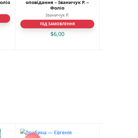
Фоліо
оповідання – Іваничук Р. –
Ю. 
Фоліо
Юрій 
Іваничук Р.
ПІД З
ПІД ЗАМОВЛЕННЯ
$
$
6,00