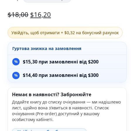
Різдвяно-зимові
$
18,00
$
16,20
На День Валентина
Книги для дорослих
Українська класика
Сучасна українська проза
Увійдіть, щоб отримати + $0,32 на бонусний рахунок
Світова класика
Проза
Гуртова знижка на замовлення
Поезія та драматургія
Романи
$
15,30
при замовленні від $200
Детективи
Фантастика та фентезі
$
14,40
при замовленні від $300
Жахи та трилери
Саморозвиток, мотивація, філософія
Бізнес Менеджмент Фінанси
Немає в наявності? Забронюйте
Історія Наука Політологія
Додайте книгу до списку очікування — ми надішлемо
Батьківство та виховання
лист, щойно вона з’явиться в наявності. Список
Книги про Україну
очікування (Pre-order) доступний у вашому
Біографічні твори
особистому кабінеті.
Біблії
Духовна література