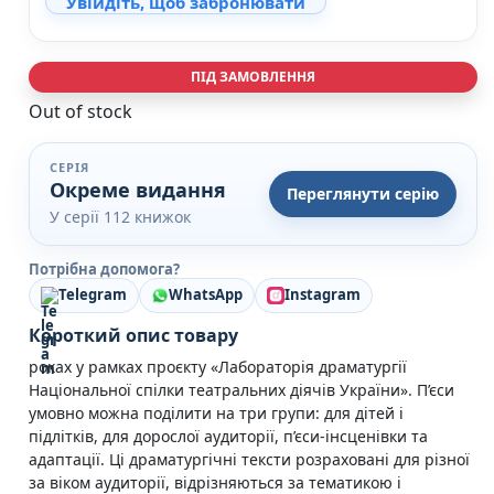
Увійдіть, щоб забронювати
Кулінарія
Ігри для дорослих
Зарубіжні письменники
ПІД ЗАМОВЛЕННЯ
Різдвяні / Зимові
Out of stock
Книги для дітей
Картонні книги для найменших
Віммельбухи
СЕРІЯ
Казки Вірші Оповідання
Окреме видання
Переглянути серію
Книги з наліпками
У серії 112 книжок
Вчимося читати
Прописи для дітей
Потрібна допомога?
Багаторазові прописи / Книги на липучках
Telegram
WhatsApp
Instagram
Книги для першого читання
Самостійне читання (6+)
Короткий опис товару
Книги для читання 10+
роках у рамках проєкту «Лабораторія драматургії
Розмальовки та Аплікації
Національної спілки театральних діячів України». П’єси
Енциклопедії
умовно можна поділити на три групи: для дітей і
Навчальні книги
підлітків, для дорослої аудиторії, п’єси-інсценівки та
Розвивальні та пізнавальні книги
адаптації. Ці драматургічні тексти розраховані для різної
Книги про Україну
за віком аудиторії, відрізняються за тематикою і