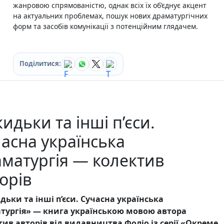
Ігри для дітей
жанровою спрямованістю, однак всіх їх об’єднує акцент
Різдвяні / Зимові
на актуальних проблемах, пошук нових драматургічних
Книги для молоді
форм та засобів комунікації з потенційним глядачем.
Пазли
Каталог авторів
Жанри
Поділитися:
Тематичні підбірки
Love story mood: підбірка книжок для неї
Подарунок для нього
Біографії що надихають
Історії сильних жінок
идьки та інші п’єси.
Книжкові історії на екрані
Прокачай себе
асна українська
Розпродаж пошкоджених книг
матургія — колектив
Вживані книги
Подарункові книги
орів
Сучасна українська проза
Канцтовари
дьки та інші п’єси. Сучасна українська
Закладки
тургія» — книга українською мовою автора
Зошити
тив авторів від видавництва Фоліо із серії «Окреме
Подарункова карта