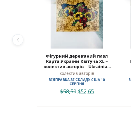
Для
«Покид
варто 
шукают
Куп
Фігурний дерев’яний пазл
Найкр
Карта України Квітуча XL –
україн
колектив авторів – Ukrainian
Puzzles
колектив авторів
Зручн
ВІДПРАВКА ЗІ СКЛАДУ США 10
В
та від
СЕРПНЯ
$
58,50
$
52,65
Покидь
колект
9)