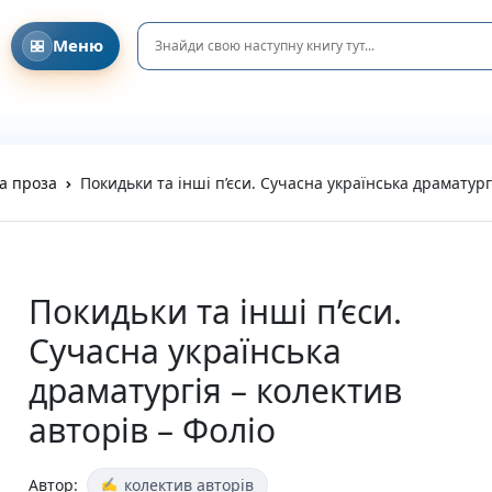
Меню
Головна
Давайте знайомитися!
Співпраця з клубами та освітніми ініціативами
DreamyShelf у соціальних мережах
Блог та Новини
а проза
Покидьки та інші п’єси. Сучасна українська драматург
Privacy Policy
Refund and Returns Policy
Terms and Conditions
Каталог
Усі книги
Покидьки та інші п’єси.
Новинки
Сучасна українська
Очікувані новинки
Акційні пропозиції
драматургія – колектив
Подарунки та аксесуари
авторів – Фоліо
Пазли
Вітальні листівки
Подарункові елементи
Автор:
колектив авторів
На день народження