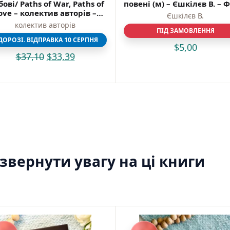
ові/ Paths of War, Paths of
повені (м) – Єшкiлєв В. – 
Моя бібліотека
ove – колектив авторів –
Єшкiлєв В.
Мої бажанки
Фоліо
колектив авторів
ПІД ЗАМОВЛЕННЯ
Адреси
ДОРОЗІ. ВІДПРАВКА 10 СЕРПНЯ
Платіжні методи
$
5,00
Відгуки про нас
$
37,10
$
33,39
вернути увагу на ці книги