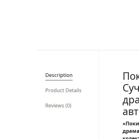
Пок
Description
Суч
Product Details
дра
Reviews (0)
авт
«Поки
драма
колек