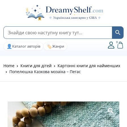
0
👤
🏷️
Каталог авторів
Жанри
Home
Книги для дітей
Картонні книги для найменших
Попелюшка Казкова мозаїка – Пегас