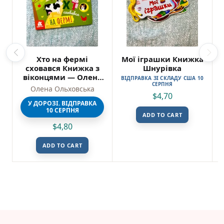
Хто на фермі
Мої іграшки Книжка
сховався Книжка з
Шнурівка
віконцями — Олена
ВІДПРАВКА ЗІ СКЛАДУ США 10
СЕРПНЯ
Ольховська
Олена Ольховська
$
4,70
У ДОРОЗІ. ВІДПРАВКА
10 СЕРПНЯ
ADD TO CART
$
4,80
ADD TO CART