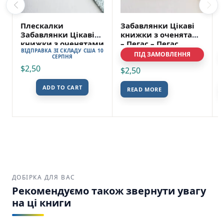
Плескалки
Забавлянки Цікаві
Забавлянки Цікаві
книжки з оченятами
книжки з оченятами
– Пегас – Пегас
ВІДПРАВКА ЗІ СКЛАДУ США 10
– Пегас
ПІД ЗАМОВЛЕННЯ
СЕРПНЯ
$
2,50
$
2,50
ADD TO CART
READ MORE
ДОБІРКА ДЛЯ ВАС
Рекомендуємо також звернути увагу
на ці книги