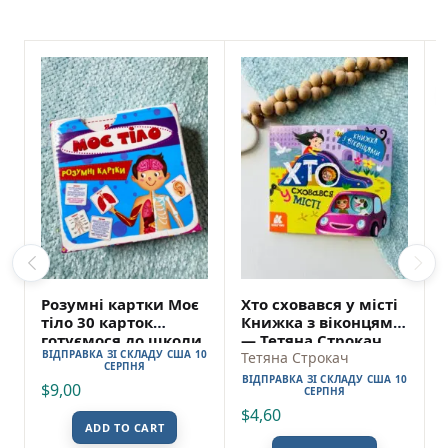
Розумні картки Моє
Хто сховався у місті
тіло 30 карток
Книжка з віконцями
готуємося до школи
— Тетяна Строкач
ВІДПРАВКА ЗІ СКЛАДУ США 10
Тетяна Строкач
СЕРПНЯ
ВІДПРАВКА ЗІ СКЛАДУ США 10
$
9,00
СЕРПНЯ
$
4,60
ADD TO CART