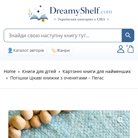
0
👤
🏷️
Каталог авторів
Жанри
Home
Книги для дітей
Картонні книги для найменших
Потішки Цікаві книжки з оченятами – Пегас