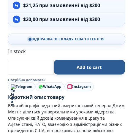
$
21,25
при замовленні від $200
$
20,00
при замовленні від $300
ВІДПРАВКА ЗІ СКЛАДУ США 10 СЕРПНЯ
In stock
Позивний «Хаос». Уроки лідерства від ексголови Пе
Add to cart
Потрібна допомога?
Telegram
WhatsApp
Instagram
Короткий опис товару
В автобіографії видатний американський генерал Джим
Меттіс ділиться універсальними уроками лідерства.
Описуючи свій досвід командування в Іраку та
Афганістані, НАТО, взаємодію з адміністраціями різних
президентів США, він розкриває основи військової