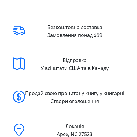
Описуючи свій досвід командування в Іраку
та Афганістані, НАТО, взаємодію з
адміністраціями різних президентів США,
він розкриває основи військової стратегії,
Безкоштовна доставка
аналізує різні тактичні підходи в управлінні
Замовлення понад $99
військами, підкреслює моральні дилеми
лідера в ухваленні складних рішень
протягом війни. Виділяючи три рівні
Відправка
лідерства, Меттіс та його співавтор Бінг
У всі штати США та в Канаду
Вест акцентують особливу увагу на
важливості навчання та
самовдосконалення, ініціативності,
готовності до ризику, довірі до підлеглих,
Продай свою прочитану книгу у книгарні
честі і дисципліні.
Створи оголошення
У часи, коли війна в Україні створює
суцільний хаос, а військові, бізнес і громади
Локація
перебувають у стані постійної
Apex, NC 27523
невизначеності, ця книжка є обов’язковою