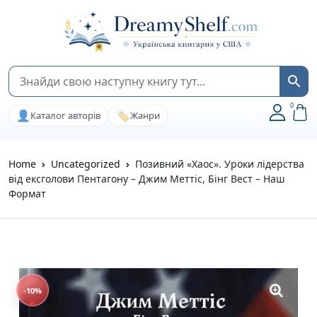
0
👤
🏷️
Каталог авторів
Жанри
Home
Uncategorized
Позивний «Хаос». Уроки лідерства
від ексголови Пентагону – Джим Меттіс, Бінг Вест – Наш
Формат
-10%