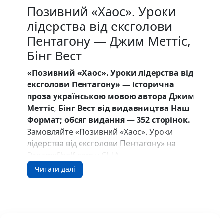
Позивний «Хаос». Уроки
лідерства від ексголови
Пентагону — Джим Меттіс,
Бінг Вест
«Позивний «Хаос». Уроки лідерства від
ексголови Пентагону» — історична
проза українською мовою автора Джим
Меттіс, Бінг Вест від видавництва Наш
Формат; обсяг видання — 352 сторінок.
Замовляйте «Позивний «Хаос». Уроки
лідерства від ексголови Пентагону» на
DreamyShelf.com у США.
Читати далі
Про книгу
В автобіографії видатний американський
генерал Джим Меттіс ділиться
універсальними уроками лідерства.