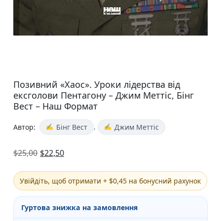
Позивний «Хаос». Уроки лідерства від
ексголови Пентагону – Джим Меттіс, Бінг
Вест – Наш Формат
,
Автор:
Бінг Вест
Джим Меттіс
$
25,00
$
22,50
Увійдіть, щоб отримати + $0,45 на бонусний рахунок
Гуртова знижка на замовлення