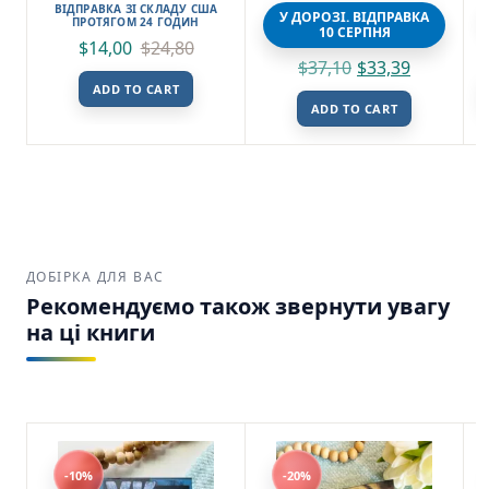
ВІДПРАВКА ЗІ СКЛАДУ США
Гринів І. – Фоліо
У ДОРОЗІ. ВІДПРАВКА
ПРОТЯГОМ 24 ГОДИН
10 СЕРПНЯ
(ПОШКОДЖЕНА)
$
14,00
$
24,80
$
37,10
$
33,39
ADD TO CART
ADD TO CART
ДОБІРКА ДЛЯ ВАС
Рекомендуємо також звернути увагу
на ці книги
-10%
-20%