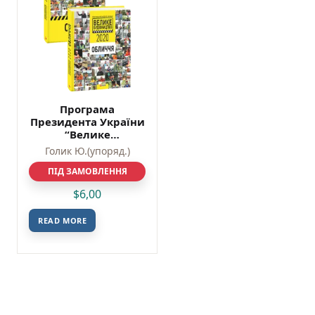
Програма
Президента України
“Велике
Будівництво-2020”.
Голик Ю.(упоряд.)
Обличчя – Голик Ю.
(упоряд.) – Фоліо
ПІД ЗАМОВЛЕННЯ
$
6,00
READ MORE