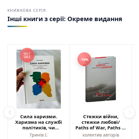
КНИЖКОВА СЕРІЯ
Інші книги з серії: Окреме видання
HOT
SALE
-10%
Сила харизми.
Стежки війни,
Харизма на службі
стежки любові/
політиків, чи
Paths of War, Paths of
політика на службі
Love – колектив
Гринів І.
колектив авторів
харизматиків –
авторів – Фоліо