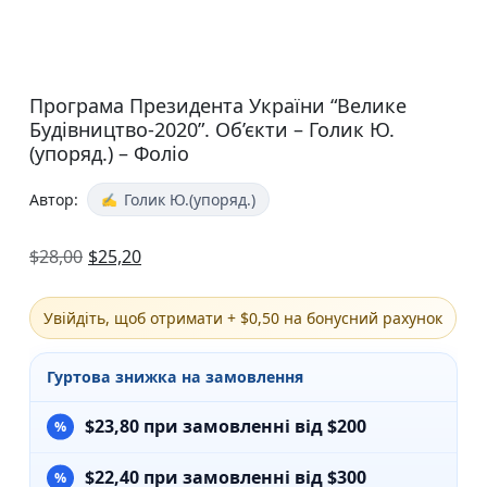
Програма Президента України “Велике
Будівництво-2020”. Об’єкти – Голик Ю.
(упоряд.) – Фоліо
Автор:
Голик Ю.(упоряд.)
$
28,00
$
25,20
Увійдіть, щоб отримати + $0,50 на бонусний рахунок
Гуртова знижка на замовлення
$
23,80
при замовленні від $200
$
22,40
при замовленні від $300