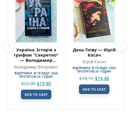
Україна. Історія з
День Гніву — Юрій
грифом “Секретно”
Косач
— Володимир
Юрій Косач
В’ятрович
Володимир В’ятрович
ВІДПРАВКА ЗІ СКЛАДУ США
ПРОТЯГОМ 24 ГОДИН
ВІДПРАВКА ЗІ СКЛАДУ США
ПРОТЯГОМ 24 ГОДИН
$
18,10
$
14,48
$
22,00
$
19,80
ADD TO CART
ADD TO CART