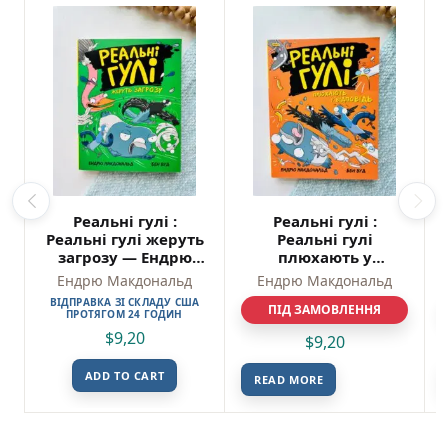
Реальні гулі :
Реальні гулі :
Реальні гулі жеруть
Реальні гулі
загрозу — Ендрю
плюхають у
Макдональд
відповідь — Ендрю
Ендрю Макдональд
Ендрю Макдональд
Макдональд
ВІДПРАВКА ЗІ СКЛАДУ США
ПІД ЗАМОВЛЕННЯ
ПРОТЯГОМ 24 ГОДИН
$
9,20
$
9,20
ADD TO CART
READ MORE