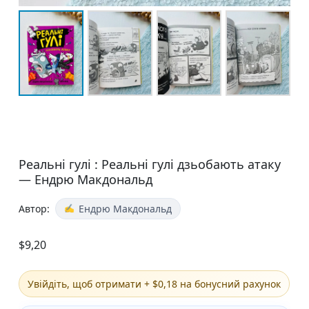
Реальні гулі : Реальні гулі дзьобають атаку
— Ендрю Макдональд
Автор:
Ендрю Макдональд
$
9,20
Увійдіть, щоб отримати + $0,18 на бонусний рахунок