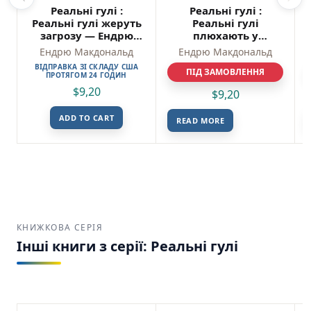
Реальні гулі :
Реальні гулі :
Реальні гулі жеруть
Реальні гулі
загрозу — Ендрю
плюхають у
Макдональд
відповідь — Ендрю
Ендрю Макдональд
Ендрю Макдональд
Макдональд
ВІДПРАВКА ЗІ СКЛАДУ США
ПІД ЗАМОВЛЕННЯ
ПРОТЯГОМ 24 ГОДИН
$
9,20
$
9,20
ADD TO CART
READ MORE
КНИЖКОВА СЕРІЯ
Інші книги з серії: Реальні гулі