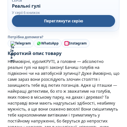
СЕРІЯ
Реальні гулі
У серії 6 книжок
Переглянути серію
Потрібна допомога?
Telegram
WhatsApp
Instagram
Короткий опис товару
Неймовірні, курлиКРУТІ, а головне — абсолютно
реальні гулі на варті закону! Бачиш голубів на
підвіконні чи на автобусній зупинці? Дуже ймовірно, що
саме зараз вони розслідують злочин століття і
захищають тебе від лютих поганців. Адже ці пташки —
найкращі детективи, бо хто ж зважатиме на голубів,
яких повно в міському парку, на дахах і деревах? Та
насправді вони мають надгульські здібності, неабияку
мужність, а ще вони скажено веселі! Вони смішитимуть
тебе карколомними витівками і триматимуть у
постійному напруженні, бо беруться до непростих
завдань: шукають зло в каналізації, міркують, куди