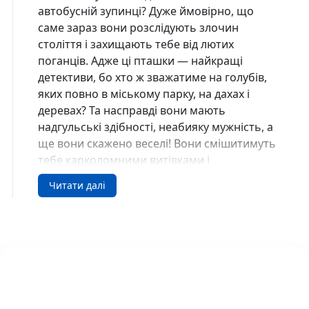
автобусній зупинці? Дуже ймовірно, що
саме зараз вони розслідують злочин
століття і захищають тебе від лютих
поганців. Адже ці пташки — найкращі
детективи, бо хто ж зважатиме на голубів,
яких повно в міському парку, на дахах і
деревах? Та насправді вони мають
надгульські здібності, неабияку мужність, а
ще вони скажено веселі! Вони смішитимуть
тебе карколомними витівками і
триматимуть у постійному напруженні, бо
Читати далі
беруться до непростих завдань: шукають
зло в каналізації, міркують, куди зникає
картопля, й збирають антихворобну
нараду! Хто за цим стоїть? Гайда разом з
командою пернатих друзів-детективів
розкривати заплутані справи!
Реальні гулі : Реальні гулі дзьобають атаку