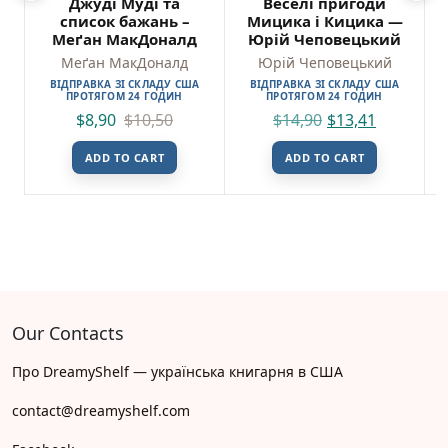
Джуді Муді та
Веселі пригоди
список бажань –
Мицика і Кицика —
Меґан МакДоналд
Юрій Чеповецький
Меґан МакДоналд
Юрій Чеповецький
ВІДПРАВКА ЗІ СКЛАДУ США
ВІДПРАВКА ЗІ СКЛАДУ США
ПРОТЯГОМ 24 ГОДИН
ПРОТЯГОМ 24 ГОДИН
$
8,90
$
10,50
$
14,90
$
13,41
ADD TO CART
ADD TO CART
Our Contacts
Про DreamyShelf — українська книгарня в США
contact@dreamyshelf.com