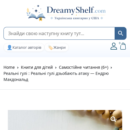
0
👤
🏷️
Каталог авторів
Жанри
Home
Книги для дітей
Самостійне читання (6+)
Реальні гулі : Реальні гулі дзьобають атаку — Ендрю
Макдональд