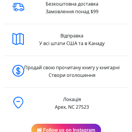
Безкоштовна доставка
Реальні гулі Ендрю Макдональд Ранок (
Замовлення понад $99
9786170985699) 978-617-0985-69-9 Купити у
США
Відправка
У всі штати США та в Канаду
Продай свою прочитану книгу у книгарні
Створи оголошення
Локація
Apex, NC 27523
📸 Follow us on Instagram