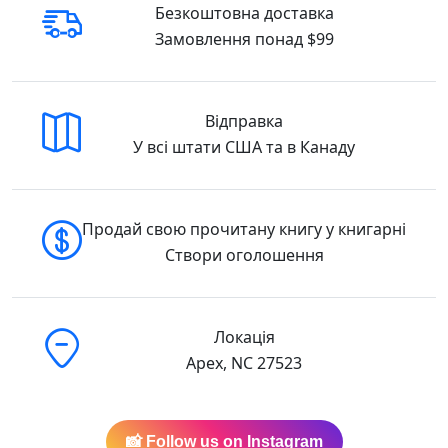
Безкоштовна доставка
нестримно Реальні гулі Ендрю Макдональд
Замовлення понад $99
Ранок ( 9786170975423) 978-617-0975-42-3
Купити у США
Відправка
У всі штати США та в Канаду
Продай свою прочитану книгу у книгарні
Створи оголошення
Локація
Apex, NC 27523
📸 Follow us on Instagram