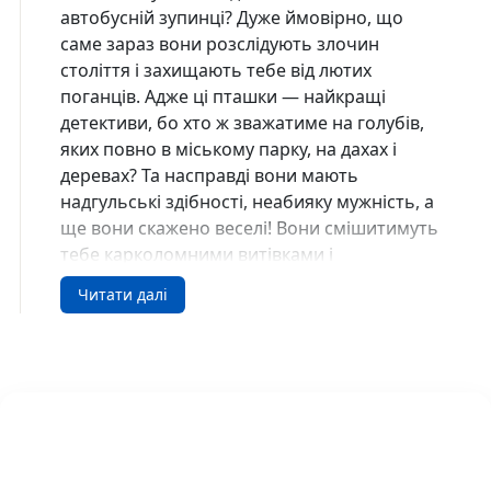
автобусній зупинці? Дуже ймовірно, що
саме зараз вони розслідують злочин
століття і захищають тебе від лютих
поганців. Адже ці пташки — найкращі
детективи, бо хто ж зважатиме на голубів,
яких повно в міському парку, на дахах і
деревах? Та насправді вони мають
надгульські здібності, неабияку мужність, а
ще вони скажено веселі! Вони смішитимуть
тебе карколомними витівками і
триматимуть у постійному напруженні, бо
Читати далі
беруться до непростих завдань: шукають
зло в каналізації, міркують, куди зникає
картопля, й збирають антихворобну
нараду! Хто за цим стоїть? Гайда разом з
командою пернатих друзів-детективів
розкривати заплутані справи!
Реальні гулі : Реальні гулі гніздяться