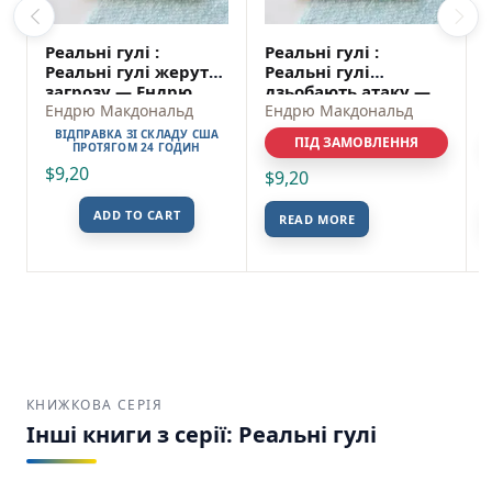
Реальні гулі :
Реальні гулі :
Реальні гулі жеруть
Реальні гулі
загрозу — Ендрю
дзьобають атаку —
Макдональд
Ендрю Макдональд
Ендрю Макдональд
Ендрю Макдональд
ВІДПРАВКА ЗІ СКЛАДУ США
ПІД ЗАМОВЛЕННЯ
ПРОТЯГОМ 24 ГОДИН
$
9,20
$
9,20
ADD TO CART
READ MORE
КНИЖКОВА СЕРІЯ
Інші книги з серії: Реальні гулі