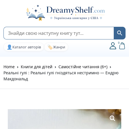
0
👤
🏷️
Каталог авторів
Жанри
Home
Книги для дітей
Самостійне читання (6+)
Реальні гулі : Реальні гулі гніздяться нестримно — Ендрю
Макдональд