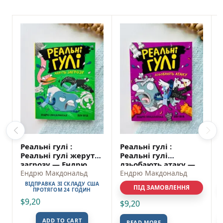
Реальні гулі :
Реальні гулі :
Реальні гулі жеруть
Реальні гулі
загрозу — Ендрю
дзьобають атаку —
Макдональд
Ендрю Макдональд
Ендрю Макдональд
Ендрю Макдональд
ВІДПРАВКА ЗІ СКЛАДУ США
ПІД ЗАМОВЛЕННЯ
ПРОТЯГОМ 24 ГОДИН
$
9,20
$
9,20
ADD TO CART
READ MORE