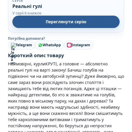
СЕРІЯ
Реальні гулі
У серії 6 книжок
Переглянути серію
Потрібна допомога?
Telegram
WhatsApp
Instagram
Короткий опис товару
Неймовірні, курлиКРУТІ, а головне — абсолютно
реальні гулі на варті закону! Бачиш голубів на
підвіконні чи на автобусній зупинці? Дуже ймовірно, що
саме зараз вони розслідують злочин століття і
захищають тебе від лютих поганців. Адже ці пташки —
найкращі детективи, бо хто ж зважатиме на голубів,
яких повно в міському парку, на дахах і деревах? Та
насправді вони мають надгульські здібності, неабияку
мужність, а ще вони скажено веселі! Вони смішитимуть
тебе карколомними витівками і триматимуть у
постійному напруженні, бо беруться до непростих
завдань: шукають зло в каналізації, міркують, куди