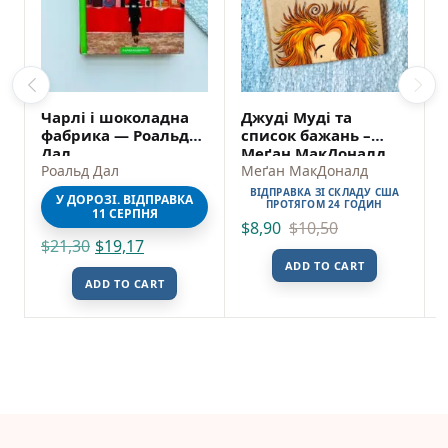
Чарлі і шоколадна
Джуді Муді та
фабрика — Роальд
список бажань –
Дал
Меґан МакДоналд
Роальд Дал
Меґан МакДоналд
ВІДПРАВКА ЗІ СКЛАДУ США
У ДОРОЗІ. ВІДПРАВКА
ПРОТЯГОМ 24 ГОДИН
11 СЕРПНЯ
$
8,90
$
10,50
$
21,30
$
19,17
ADD TO CART
ADD TO CART