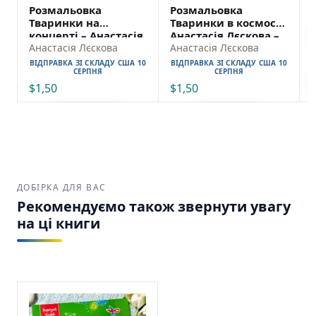
Розмальовка
Розмальовка
Тваринки на
Тваринки в космосі –
концерті – Анастасія
Анастасія Лєскова –
Лєскова – Vivat
Анастасія Лєскова
Vivat
Анастасія Лєскова
ВІДПРАВКА ЗІ СКЛАДУ США 10
ВІДПРАВКА ЗІ СКЛАДУ США 10
СЕРПНЯ
СЕРПНЯ
$
1,50
$
1,50
ADD TO CART
ADD TO CART
ДОБІРКА ДЛЯ ВАС
Рекомендуємо також звернути увагу
на ці книги