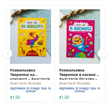
Розмальовка
Розмальовка
Тваринки на
Тваринки в космосі –
концерті – Анастасія
Анастасія Лєскова –
Лєскова – Vivat
Анастасія Лєскова
Vivat
Анастасія Лєскова
ВІДПРАВКА ЗІ СКЛАДУ США 10
ВІДПРАВКА ЗІ СКЛАДУ США 10
СЕРПНЯ
СЕРПНЯ
$
1,50
$
1,50
ADD TO CART
ADD TO CART