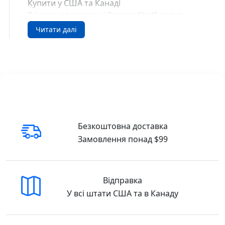
Купити у США та Канаді
В інтернет-книгарні DreamyShelf.com ви
можете легко замовити цей товар з
Читати далі
доставкою по всій території США та Канади
🇺🇸 Buy in the USA
🇨🇦 Buy in Canada
Безкоштовна доставка
Замовлення понад $99
Відправка
У всі штати США та в Канаду