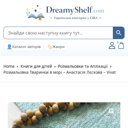
0
👤
🏷️
Каталог авторів
Жанри
Home
Книги для дітей
Розмальовки та Аплікації
Розмальовка Тваринки в морі – Анастасія Лєскова – Vivat