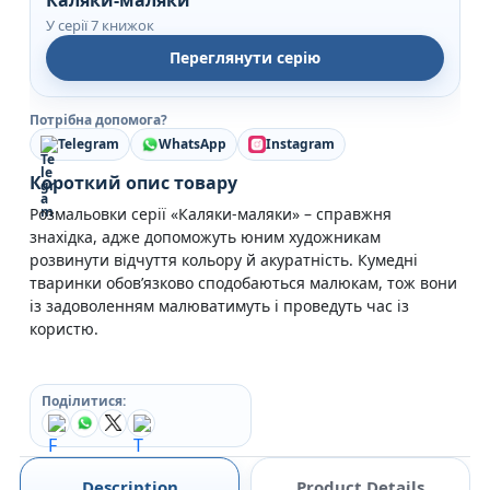
У серії 7 книжок
Переглянути серію
Потрібна допомога?
Telegram
WhatsApp
Instagram
Короткий опис товару
Розмальовки серії «Каляки-маляки» – справжня
знахідка, адже допоможуть юним художникам
розвинути відчуття кольору й акуратність. Кумедні
тваринки обов’язково сподобаються малюкам, тож вони
із задоволенням малюватимуть і проведуть час із
користю.
Поділитися:
Description
Product Details