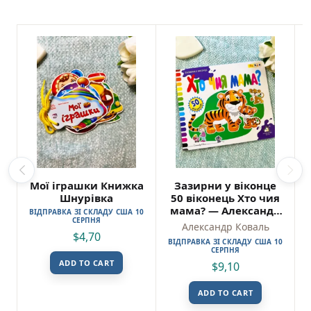
Мої іграшки Книжка
Зазирни у віконце
Шнурівка
50 віконець Хто чия
мама? — Александр
ВІДПРАВКА ЗІ СКЛАДУ США 10
СЕРПНЯ
Коваль
Александр Коваль
$
4,70
ВІДПРАВКА ЗІ СКЛАДУ США 10
СЕРПНЯ
ADD TO CART
$
9,10
ADD TO CART