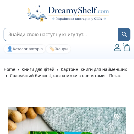
0
👤
🏷️
Каталог авторів
Жанри
Home
Книги для дітей
Картонні книги для найменших
Солом’яний бичок Цікаві книжки з оченятами – Пегас