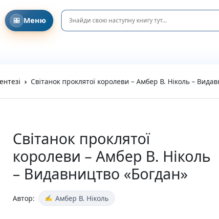
Меню
Головна
Давайте знайомитися!
Співпраця з клубами та освітніми ініціативами
DreamyShelf у соціальних мережах
Блог та Новини
ентезі
Світанок проклятої королеви – Амбер В. Ніколь – Вида
Privacy Policy
Refund and Returns Policy
Terms and Conditions
Каталог
Усі книги
Світанок проклятої
Новинки
королеви – Амбер В. Ніколь
Очікувані новинки
Акційні пропозиції
– Видавництво «Богдан»
Подарунки та аксесуари
Пазли
Вітальні листівки
Автор:
Амбер В. Ніколь
Подарункові елементи
На день народження