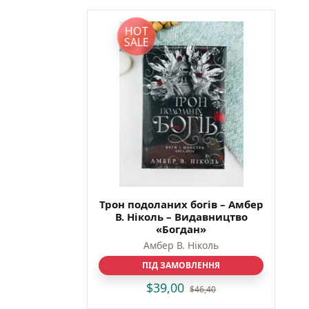
HOT
SALE
Трон подоланих богів – Амбер
В. Ніколь – Видавництво
«Богдан»
Амбер В. Ніколь
ПІД ЗАМОВЛЕННЯ
$
39,00
$
46,40