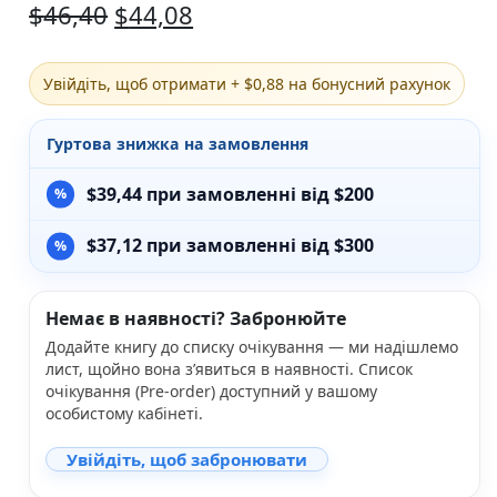
$
46,40
$
44,08
Різдвяно-зимові
На День Валентина
Книги для дорослих
Увійдіть, щоб отримати + $0,88 на бонусний рахунок
Українська класика
Сучасна українська проза
Гуртова знижка на замовлення
Світова класика
Проза
$
39,44
при замовленні від $200
Поезія та драматургія
Романи
Детективи
$
37,12
при замовленні від $300
Фантастика та фентезі
Жахи та трилери
Саморозвиток, мотивація, філософія
Немає в наявності? Забронюйте
Бізнес Менеджмент Фінанси
Додайте книгу до списку очікування — ми надішлемо
Історія Наука Політологія
лист, щойно вона з’явиться в наявності. Список
Батьківство та виховання
очікування (Pre-order) доступний у вашому
особистому кабінеті.
Книги про Україну
Біографічні твори
Увійдіть, щоб забронювати
Біблії
Духовна література