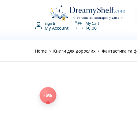
0
Sign In
My Cart
My Account
$
0,00
Home
Книги для дорослих
Фантастика та ф
-5%