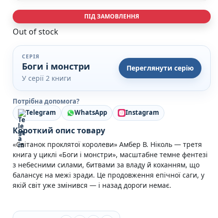
Кулінарія
ПІД ЗАМОВЛЕННЯ
Ігри для дорослих
Зарубіжні письменники
Out of stock
Різдвяні / Зимові
Книги для дітей
СЕРІЯ
Картонні книги для найменших
Боги і монстри
Переглянути серію
Віммельбухи
У серії 2 книги
Казки Вірші Оповідання
Книги з наліпками
Потрібна допомога?
Вчимося читати
Telegram
WhatsApp
Instagram
Прописи для дітей
Багаторазові прописи / Книги на липучках
Короткий опис товару
Книги для першого читання
«Світанок проклятої королеви» Амбер В. Ніколь — третя
Самостійне читання (6+)
книга у циклі «Боги і монстри», масштабне темне фентезі
Книги для читання 10+
з небесними силами, битвами за владу й коханням, що
Розмальовки та Аплікації
балансує на межі зради. Це продовження епічної саги, у
Енциклопедії
якій світ уже змінився — і назад дороги немає.
Навчальні книги
Розвивальні та пізнавальні книги
Книги про Україну