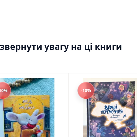
Моя бібліотека
Мої бажанки
Адреси
Платіжні методи
Відгуки про нас
вернути увагу на ці книги
10%
-10%