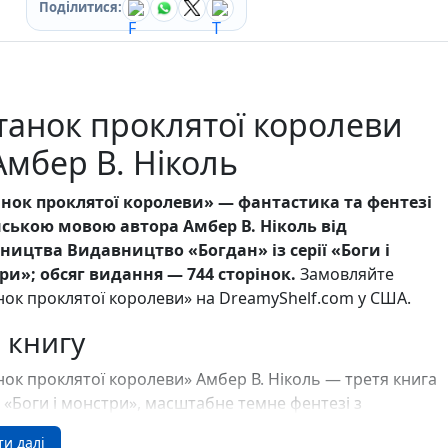
Ігри для дітей
Поділитися:
Різдвяні / Зимові
Книги для молоді
Пазли
Каталог авторів
танок проклятої королеви
Жанри
Тематичні підбірки
мбер В. Ніколь
Love story mood: підбірка книжок для неї
Подарунок для нього
анок проклятої королеви» — фантастика та фентезі
Біографії що надихають
нською мовою автора Амбер В. Ніколь від
Історії сильних жінок
Книжкові історії на екрані
ництва Видавництво «Богдан» із серії «Боги і
Прокачай себе
ри»; обсяг видання — 744 сторінок.
Замовляйте
Розпродаж пошкоджених книг
нок проклятої королеви» на DreamyShelf.com у США.
Вживані книги
 книгу
Подарункові книги
Сучасна українська проза
нок проклятої королеви» Амбер В. Ніколь — третя книга
Канцтовари
Закладки
і «Боги і монстри», масштабне темне фентезі з
Зошити
ими силами, битвами за владу й коханням, що
ти далі
Подарункова карта