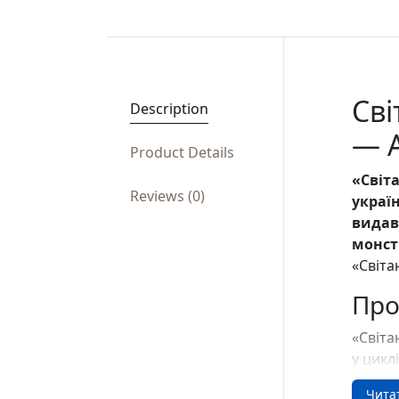
Сві
Description
— А
Product Details
«Світ
Reviews (0)
украї
видав
монст
«Світа
Про
«Світа
у цикл
небесн
Чита