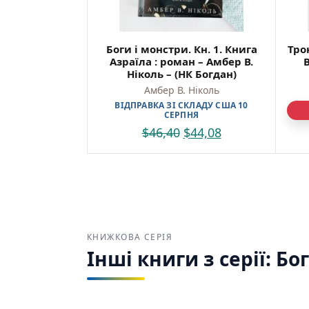
ворога
напозі
Хто ж 
Боги і монстри. Кн. 1. Книга
Тро
Азраїла : роман – Амбер В.
прочит
Ніколь – (НК Богдан)
Куп
Амбер В. Ніколь
ВІДПРАВКА ЗІ СКЛАДУ США 10
СЕРПНЯ
Найкр
$
46,40
$
44,08
україн
Зручн
та від
Світан
«Богда
КНИЖКОВА СЕРІЯ
Інші книги з серії: Бо