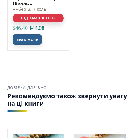
Ніколь –
Видавництво
Амбер В. Ніколь
«Богдан»
ПІД ЗАМОВЛЕННЯ
$
46,40
$
44,08
READ MORE
ДОБІРКА ДЛЯ ВАС
Рекомендуємо також звернути увагу
на ці книги