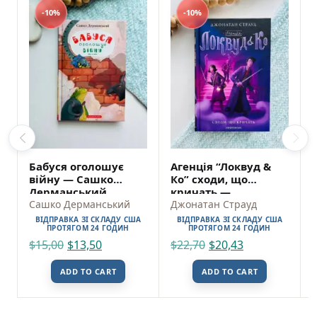
-10%
-10%
Бабуся оголошує
Агенція “Локвуд &
війну — Сашко
Ко” сходи, що
Дерманський
кричать —
Сашко Дерманський
Джонатан Страуд
Джонатан Страуд
ВІДПРАВКА ЗІ СКЛАДУ США
ВІДПРАВКА ЗІ СКЛАДУ США
ПРОТЯГОМ 24 ГОДИН
ПРОТЯГОМ 24 ГОДИН
$
15,00
$
13,50
$
22,70
$
20,43
ADD TO CART
ADD TO CART