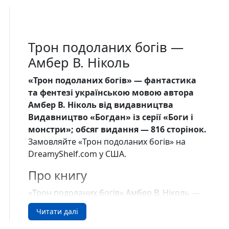
Трон подоланих богів —
Амбер В. Ніколь
«Трон подоланих богів» — фантастика
та фентезі українською мовою автора
Амбер В. Ніколь від видавництва
Видавництво «Богдан» із серії «Боги і
монстри»; обсяг видання — 816 сторінок.
Замовляйте «Трон подоланих богів» на
DreamyShelf.com у США.
Про книгу
«Трон подоланих богів» Амбер В. Ніколь —
друга частина серії «Боги і монстри», де
Читати далі
боротьба між любов’ю та руйнуванням