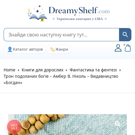
0
👤
🏷️
Каталог авторів
Жанри
Home
Книги для дорослих
Фантастика та фентезі
Трон подоланих богів – Амбер В. Ніколь – Видавництво
«Богдан»
HOT
SALE