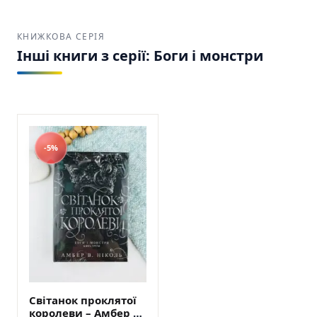
Видавництво «Богдан» SKU: 9789661091596
(978-966-10-9159-6)
КНИЖКОВА СЕРІЯ
Інші книги з серії: Боги і монстри
-5%
Світанок проклятої
королеви – Амбер В.