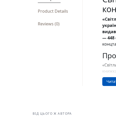
кон
Product Details
«Світ
Reviews (0)
украї
видав
— 448 
концта
Про
«Світл
книжка
насиль
Чита
де люд
повною
вижива
воєнні
Куп
ВІД ЦЬОГО Ж АВТОРА