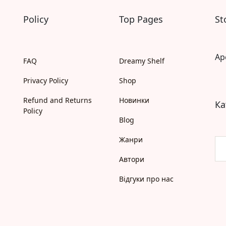
Моя бібліотека
Policy
Top Pages
St
Мої бажанки
Адреси
Платіжні методи
Відгуки про нас
Ap
FAQ
Dreamy Shelf
Privacy Policy
Shop
Refund and Returns
Новинки
Ка
Policy
Blog
Жанри
Автори
Відгуки про нас