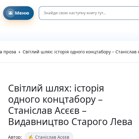
Меню
Головна
Давайте знайомитися!
Співпраця з клубами та освітніми ініціативами
DreamyShelf у соціальних мережах
Блог та Новини
а проза
Світлий шлях: історія одного концтабору – Станіслав
Privacy Policy
Refund and Returns Policy
Terms and Conditions
Каталог
Усі книги
Світлий шлях: історія
Новинки
одного концтабору –
Очікувані новинки
Акційні пропозиції
Станіслав Асєєв –
Подарунки та аксесуари
Видавництво Старого Лева
Пазли
Вітальні листівки
Подарункові елементи
Автор:
Станіслав Асєєв
На день народження