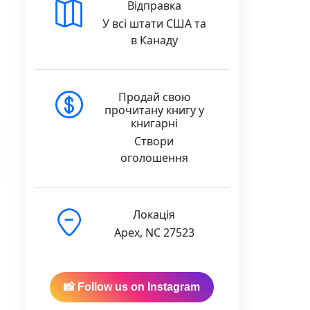
Відправка
У всі штати США та
в Канаду
Продай свою
прочитану книгу у
книгарні
Створи
оголошення
Локація
Apex, NC 27523
📸 Follow us on Instagram
в Асєєв - Видавництво Старого Лева quantity