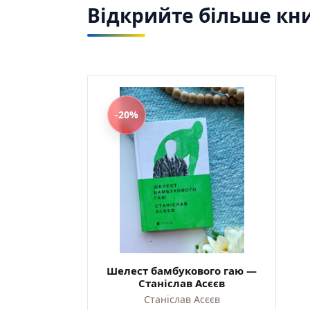
Відкрийте більше кни
Найкр
україн
Зручн
та від
Світли
-20%
Видавн
854-5)
Шелест бамбукового гаю —
Станіслав Асєєв
Станіслав Асєєв