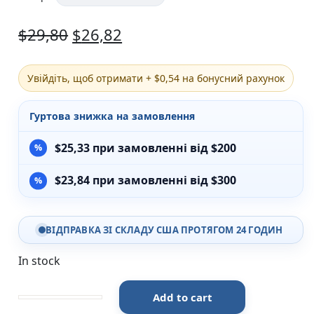
Різдвяно-зимові
$
29,80
$
26,82
На День Валентина
Книги для дорослих
Українська класика
Сучасна українська проза
Увійдіть, щоб отримати + $0,54 на бонусний рахунок
Світова класика
Проза
Гуртова знижка на замовлення
Поезія та драматургія
Романи
$
25,33
при замовленні від $200
Детективи
Фантастика та фентезі
$
23,84
при замовленні від $300
Жахи та трилери
Саморозвиток, мотивація, філософія
Бізнес Менеджмент Фінанси
ВІДПРАВКА ЗІ СКЛАДУ США ПРОТЯГОМ 24 ГОДИН
Історія Наука Політологія
Батьківство та виховання
In stock
Книги про Україну
Біографічні твори
Біблії
Add to cart
Світлий шлях: історія одного концтабору - Станісла
Духовна література