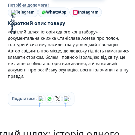
Кулінарія
Потрібна допомога?
Ігри для дорослих
Telegram
WhatsApp
Instagram
Зарубіжні письменники
Короткий опис товару
Різдвяні / Зимові
Книги для дітей
«Світлий шлях: історія одного концтабору» —
Картонні книги для найменших
документальна книжка Станіслава Асєєва про полон,
Віммельбухи
тортури й систему насильства у донецькій «Ізоляції».
Казки Вірші Оповідання
Автор свідчить про місце, де людську гідність намагалися
Книги з наліпками
зламати страхом, болем і повною ізоляцією від світу. Це
не лише особиста історія виживання, а й важливий
Вчимося читати
документ про російську окупацію, воєнні злочини та ціну
Прописи для дітей
правди.
Багаторазові прописи / Книги на липучках
Книги для першого читання
Самостійне читання (6+)
Книги для читання 10+
Поділитися:
Розмальовки та Аплікації
Енциклопедії
Навчальні книги
Розвивальні та пізнавальні книги
Книги про Україну
тлий шлях: історія одного