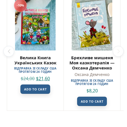
-10%
Велика Книга
Брехливе мишеня
Українських Казок
Моя казкотерапія —
Оксана Демченко
ВІДПРАВКА ЗІ СКЛАДУ США
ПРОТЯГОМ 24 ГОДИН
Оксана Демченко
$
24,00
$
21,60
ВІДПРАВКА ЗІ СКЛАДУ США
ПРОТЯГОМ 24 ГОДИН
ADD TO CART
$
8,20
ADD TO CART