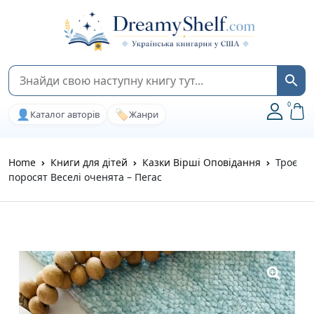
0
👤
🏷️
Каталог авторів
Жанри
Home
Книги для дітей
Казки Вірші Оповідання
Троє
поросят Веселі оченята – Пегас