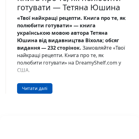
готувати — Тетяна Юшина
«Твої найкращі рецепти. Книга про те, як
полюбити готувати» — книга
українською мовою автора Тетяна
Юшина від видавництва Віхола; обсяг
видання — 232 сторінок.
Замовляйте «Твої
найкращі рецепти. Книга про те, як
полюбити готувати» на DreamyShelf.com у
США.
Про книгу
Читати далі
Готувати вдома — це не нудна рутина, а
захопливий творчий процес, переконана
Тетяна Юшина. Кухню цілком можна
перетворити на майстерню, де ви
заспокоюєтесь і відволікаєтесь, створюючи
найсмачніші кулінарні шедеври. У цій
книжці Тетяна зібрала 90 своїх найкращих