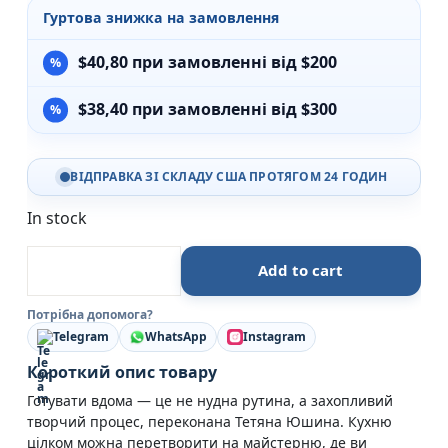
Гуртова знижка на замовлення
$
40,80
при замовленні від $200
$
38,40
при замовленні від $300
ВІДПРАВКА ЗІ СКЛАДУ США ПРОТЯГОМ 24 ГОДИН
In stock
Твої найкращі рецепти. Книга про те, як полюбити
Add to cart
Потрібна допомога?
Telegram
WhatsApp
Instagram
Короткий опис товару
Готувати вдома — це не нудна рутина, а захопливий
творчий процес, переконана Тетяна Юшина. Кухню
цілком можна перетворити на майстерню, де ви