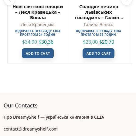
Нові святкові пляцки
Солодке печиво
– Леся Кравецька –
львівських
Віхола
господинь – Галина
Зінько – Свічадо
Леся Кравецька
Галина Зінько
ВІДПРАВКА ЗІ СКЛАДУ США
ВІДПРАВКА ЗІ СКЛАДУ США
ПРОТЯГОМ 24 ГОДИН
ПРОТЯГОМ 24 ГОДИН
$
34,90
$
30,36
$
23,00
$
20,70
ADD TO CART
ADD TO CART
Our Contacts
Про DreamyShelf — українська книгарня в США
contact@dreamyshelf.com