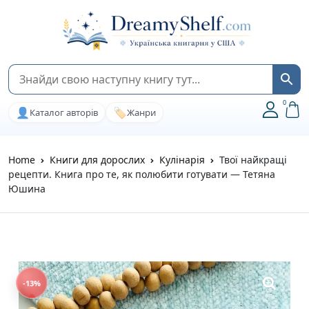
0
👤
🏷️
Каталог авторів
Жанри
Home
Книги для дорослих
Кулінарія
Твої найкращі
рецепти. Книга про те, як полюбити готувати — Тетяна
Юшина
-13%