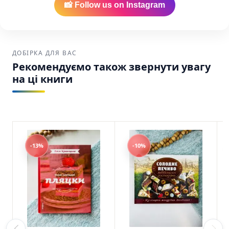
Найкраща ціна:
Ми забезпечуємо
📸 Follow us on Instagram
найнижчу вартість на українські книги в
Америці.
Зручна доставка:
Ваше замовлення буде
ДОБІРКА ДЛЯ ВАС
надійно упаковане та відправлене через
Рекомендуємо також звернути увагу
USPS, UPS або FedEx по США та Канаді.
на ці книги
Твої найкращі рецепти. Книга про те, як
полюбити готувати Тетяна Юшина Віхола
SKU: 9786178257699 (978-617-8257-69-9)
-13%
-10%