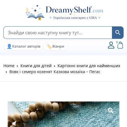
0
👤
🏷️
Каталог авторів
Жанри
Home
Книги для дітей
Картонні книги для найменших
Вовк і семеро козенят Казкова мозаїка – Пегас