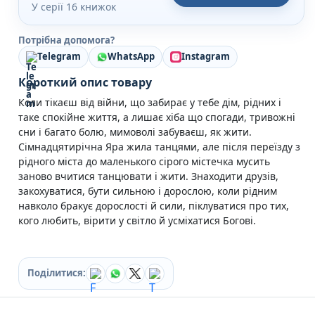
У серії 16 книжок
Кулінарія
Ігри для дорослих
Зарубіжні письменники
Потрібна допомога?
Різдвяні / Зимові
Telegram
WhatsApp
Instagram
Книги для дітей
Короткий опис товару
Картонні книги для найменших
Віммельбухи
Коли тікаєш від війни, що забирає у тебе дім, рідних і
таке спокійне життя, а лишає хіба що спогади, тривожні
Казки Вірші Оповідання
сни і багато болю, мимоволі забуваєш, як жити.
Книги з наліпками
Сімнадцятирічна Яра жила танцями, але після переїзду з
Вчимося читати
рідного міста до маленького сірого містечка мусить
Прописи для дітей
заново вчитися танцювати і жити. Знаходити друзів,
Багаторазові прописи / Книги на липучках
закохуватися, бути сильною і дорослою, коли рідним
Книги для першого читання
навколо бракує дорослості й сили, піклуватися про тих,
Самостійне читання (6+)
кого любить, вірити у світло й усміхатися Богові.
Книги для читання 10+
Розмальовки та Аплікації
Енциклопедії
Навчальні книги
Поділитися:
Розвивальні та пізнавальні книги
Книги про Україну