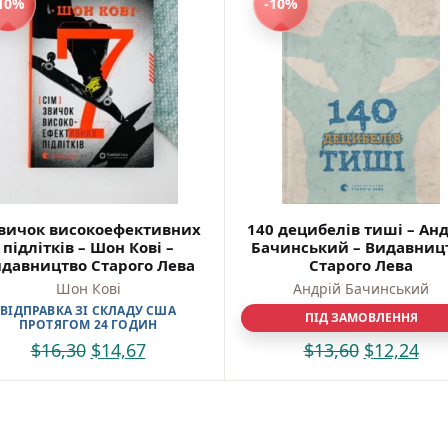
Самостійне читання (6+)
10%
-10%
Книги для читання 10+
Вчимося читати
Прописи для дітей
Багаторазові прописи / Книги на липучках
Розмальовки та Аплікації
Енциклопедії
Розвивальні та пізнавальні книги
Навчальні книги
Книги про Україну
Християнські книги для дітей
звичок високоефективних
140 децибелів тиші – Ан
Ігри для дітей
підлітків – Шон Кові –
Бачинський – Видавниц
давництво Старого Лева
Старого Лева
Різдвяні/Зимові
Шон Кові
Андрій Бачинський
Вживані книги
Мій акаунт
ВІДПРАВКА ЗІ СКЛАДУ США
ПІД ЗАМОВЛЕННЯ
ПРОТЯГОМ 24 ГОДИН
Кошик
$
16,30
$
14,67
$
13,60
$
12,24
Бонусний рахунок
Мої замовлення
Що б ще почитати?
Pre-order
Мої оголошення