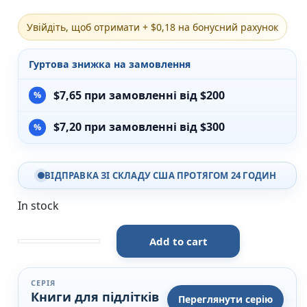
Різдвяно-зимові
Увійдіть, щоб отримати + $0,18 на бонусний рахунок
На День Валентина
Книги для дорослих
Українська класика
Гуртова знижка на замовлення
Сучасна українська проза
Світова класика
$
7,65
при замовленні від $200
Проза
Поезія та драматургія
$
7,20
при замовленні від $300
Романи
Детективи
Фантастика та фентезі
ВІДПРАВКА ЗІ СКЛАДУ США ПРОТЯГОМ 24 ГОДИН
Жахи та трилери
Саморозвиток, мотивація, філософія
In stock
Бізнес Менеджмент Фінанси
Історія Наука Політологія
Батьківство та виховання
Add to cart
Яра - Маруся Щербина - Видавництво Старого Лева
Книги про Україну
Біографічні твори
СЕРІЯ
Біблії
Книги для підлітків
Переглянути серію
Духовна література