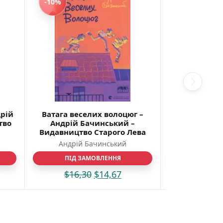
-10%
-10%
дрій
Ватага веселих волоцюг –
Дванадця
тво
Андрій Бачинський –
Ліндбек, Сар
Видавництво Старого Лева
Б’єрбу – Вид
Андрій Бачинський
Ліса Б'єрбу
,
Сар
ПІД ЗАМОВЛЕННЯ
ПІД З
$
16,30
$
14,67
$
12,0