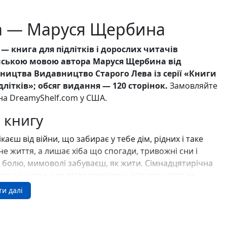
Ігри для дітей
Різдвяні / Зимові
а — Маруся Щербина
Книги для молоді
Пазли
Каталог авторів
 — книга для підлітків і дорослих читачів
Жанри
нською мовою автора Маруся Щербина від
Тематичні підбірки
ництва Видавництво Старого Лева із серії «Книги
Love story mood: підбірка книжок для неї
длітків»; обсяг видання — 120 сторінок.
Замовляйте
Подарунок для нього
на DreamyShelf.com у США.
Біографії що надихають
Історії сильних жінок
 книгу
Книжкові історії на екрані
Прокачай себе
ікаєш від війни, що забирає у тебе дім, рідних і таке
Розпродаж пошкоджених книг
не життя, а лишає хіба що спогади, тривожні сни і
Вживані книги
 болю, мимоволі забуваєш, як жити. Сімнадцятирічна
Подарункові книги
ла танцями, але після переїзду з рідного міста до
Сучасна українська проза
кого сірого містечка мусить заново вчитися
ти далі
Канцтовари
ати і жити. Знаходити друзів, закохуватися, бути
Закладки
ю і дорослою, коли рідним навколо бракує дорослості
Зошити
, піклуватися про тих, кого любить, вірити у світло й
Подарункова карта