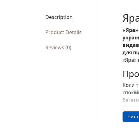
Яр
Description
«Яра»
Product Details
украї
видав
Reviews (0)
для пі
«Яра» 
Про
Коли т
спокій
багато
Яра жи
малень
Чита
танцюв
сильно
й сили