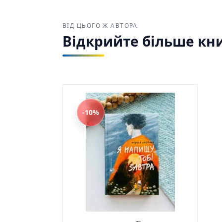
усміха
книжки
ВІД ЦЬОГО Ж АВТОРА
дітей».
Відкрийте більше кн
Куп
Найкр
україн
Зручн
-10%
та від
Яра М
978966