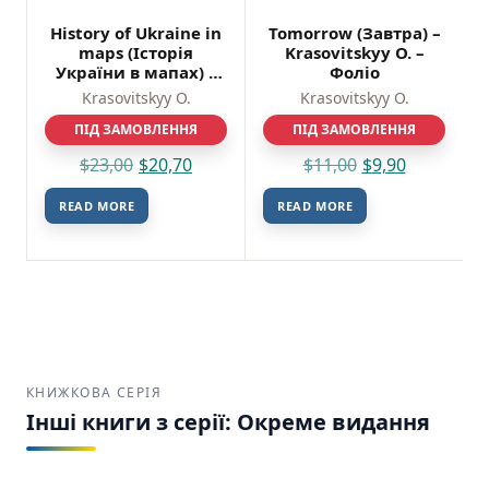
History of Ukraine in
Tomorrow (Завтра) –
maps (Історія
Krasovitskyy O. –
України в мапах) –
Фоліо
Krasovitskyy O. –
Krasovitskyy O.
Krasovitskyy O.
Фоліо
ПІД ЗАМОВЛЕННЯ
ПІД ЗАМОВЛЕННЯ
$
23,00
$
20,70
$
11,00
$
9,90
READ MORE
READ MORE
КНИЖКОВА СЕРІЯ
Інші книги з серії: Окреме видання