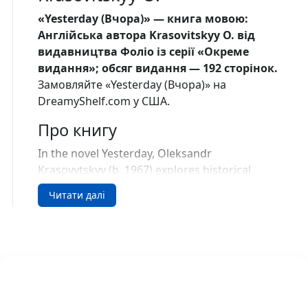
«Yesterday (Вчора)» — книга мовою:
Англiйська автора Krasovitskyy O. від
видавництва Фоліо із серії «Окреме
видання»; обсяг видання — 192 сторінок.
Замовляйте «Yesterday (Вчора)» на
DreamyShelf.com у США.
Про книгу
In the novel Yesterday, Oleksandr
Krasovytskyy (b. 1967) explores historical
events through the perspective of alternative
Читати далі
history. The author presents a different
scenario to better understand real
occurrences. The novel speculates on how
different outcomes in the aftermath of the
2014 Maidan protests could have influenced
subsequent events.