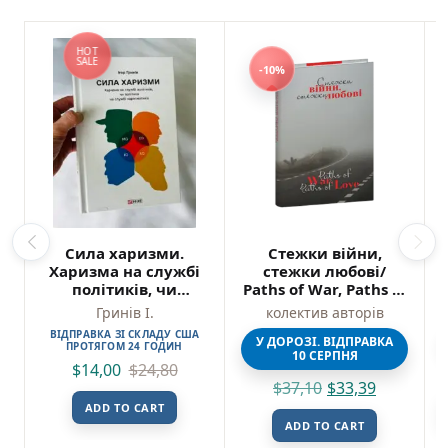
HOT
SALE
-10%
Сила харизми.
Стежки війни,
Харизма на службі
стежки любові/
політиків, чи
Paths of War, Paths of
політика на службі
Love – колектив
Гринів І.
колектив авторів
харизматиків –
авторів – Фоліо
ВІДПРАВКА ЗІ СКЛАДУ США
Гринів І. – Фоліо
У ДОРОЗІ. ВІДПРАВКА
ПРОТЯГОМ 24 ГОДИН
10 СЕРПНЯ
(ПОШКОДЖЕНА)
$
14,00
$
24,80
$
37,10
$
33,39
ADD TO CART
ADD TO CART