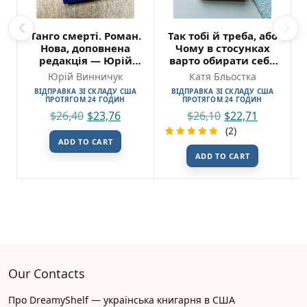
Танго смерті. Роман.
Так тобі й треба, або
Нова, доповнена
Чому в стосунках
редакція — Юрій
варто обирати себе
Винничук
— Катя Бльостка
Юрій Винничук
Катя Бльостка
ВІДПРАВКА ЗІ СКЛАДУ США
ВІДПРАВКА ЗІ СКЛАДУ США
ПРОТЯГОМ 24 ГОДИН
ПРОТЯГОМ 24 ГОДИН
$
26,40
$
23,76
$
26,10
$
22,71
(2)
ADD TO CART
Rated
2
ADD TO CART
5.00
out
of 5
based on
customer
ratings
Our Contacts
Про DreamyShelf — українська книгарня в США