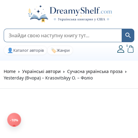
0
👤
🏷️
Каталог авторів
Жанри
Home
Українські автори
Сучасна українська проза
Yesterday (Вчора) – Krasovitskyy O. – Фоліо
-10%