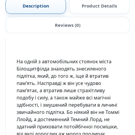
Description
Product Details
Reviews (0)
На одній з автомобільних стоянок міста
Білощитфілда зна­­хо­дять знесиленого
підлітка, який, до того ж, іще й втратив
пам’ять. Насправді ж він усе чудово
пам’ятає, а втратив лише страхітливу
подобу і силу, а також майже всі магічні
здібності, і змушений пере­бувати в личині
звичайного підлітка. Бо ніякий він не Томмі
Ллойд, а достеменний Темний Лорд, не
здатний приховати потой­­­бічної посмішки,
від якої дорос­лих аж мороз продирає.