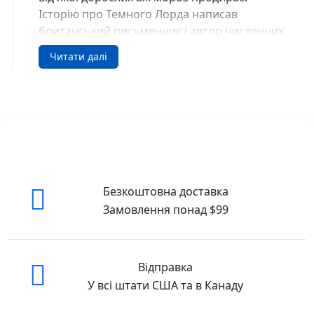
Історію про Темного Лорда написав
британський письмен­ник і автор численних
комп’ютерних ігор Джеймі Томсон. Свого
Читати далі
часу він отримав премію імені Роальда
Дала, тому ­можете бути певні: книжка про
Томмі Ллойда/Темного Лорда не так нажене
на вас страху, як добряче
розсмішить. Видати трилогію про “Темного
Лорда” мені порадила та неймовірна жінка з
американського континенту, яка свого часу
“навела” нас на “Гаррі Поттера”, “Чарлі і
Безкоштовна доставка
шоколадну фабрику” і всього Р. Дала. Гадаю,
Замовлення понад $99
це найкраща рекомендація для нашої
новинки — Іван Малкович
Юнацькі роки (Темний лорд #1) Джеймі
Відправка
Томсон Темний лорд А-БА-БА-ГА-ЛА-МА-ГА
У всі штати США та в Канаду
(9786175851913) 978-617-5851-91-3