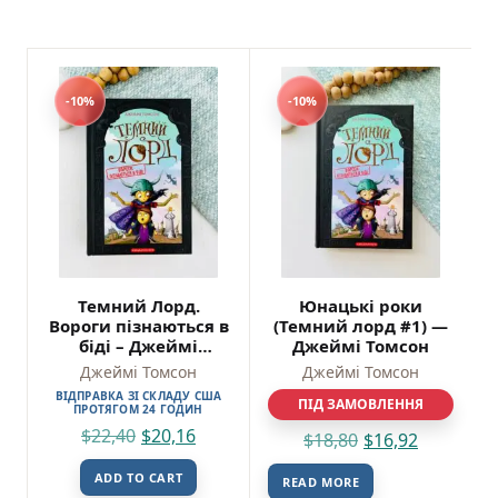
-10%
-10%
Темний Лорд.
Юнацькі роки
Вороги пізнаються в
(Темний лорд #1) —
біді – Джеймі
Джеймі Томсон
Томсон
Джеймі Томсон
Джеймі Томсон
ВІДПРАВКА ЗІ СКЛАДУ США
ПІД ЗАМОВЛЕННЯ
ПРОТЯГОМ 24 ГОДИН
$
22,40
$
20,16
$
18,80
$
16,92
ADD TO CART
READ MORE