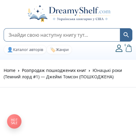
0
👤
🏷️
Каталог авторів
Жанри
Home
Розпродаж пошкоджених книг
Юнацькі роки
(Темний лорд #1) — Джеймі Томсон (ПОШКОДЖЕНА)
HOT
SALE