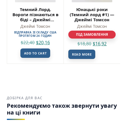
Темний Лорд.
Юнацькі роки
Вороги пізнаються в
(Темний лорд #1) —
біді – Джеймі
Джеймі Томсон
Томсон
Джеймі Томсон
Джеймі Томсон
ВІДПРАВКА ЗІ СКЛАДУ США
ПІД ЗАМОВЛЕННЯ
ПРОТЯГОМ 24 ГОДИН
$
22,40
$
20,16
$
18,80
$
16,92
ADD TO CART
READ MORE
ДОБІРКА ДЛЯ ВАС
Рекомендуємо також звернути увагу
на ці книги