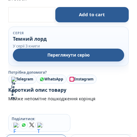
Юнацькі роки (Темний лорд #1) — Джеймі Томсон
Add to cart
СЕРІЯ
Темний лорд
У серії 3 книги
Переглянути серію
Потрібна допомога?
Telegram
WhatsApp
Instagram
Короткий опис товару
Майже непомітне пошкодження корінця
Поділитися: