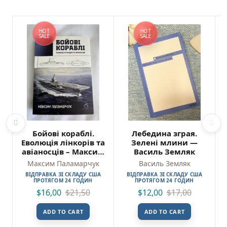
HOT
HOT
SALE
SALE
Бойові кораблі.
Лебедина зграя.
Еволюція лінкорів та
Зелені млини —
авіаносців – Максим
Василь Земляк
Паламарчук – Віхола
Максим Паламарчук
Василь Земляк
(Пошкоджена)
ВІДПРАВКА ЗІ СКЛАДУ США
ВІДПРАВКА ЗІ СКЛАДУ США
ПРОТЯГОМ 24 ГОДИН
ПРОТЯГОМ 24 ГОДИН
$
16,00
$
21,50
$
12,00
$
17,00
ADD TO CART
ADD TO CART