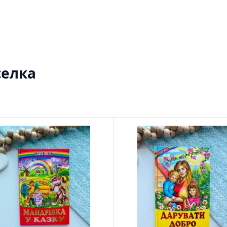
Ігри для дітей
Різдвяні / Зимові
Книги для молоді
Пазли
Каталог авторів
Жанри
селка
Тематичні підбірки
Love story mood: підбірка книжок для неї
Подарунок для нього
Біографії що надихають
Історії сильних жінок
Книжкові історії на екрані
Прокачай себе
Розпродаж пошкоджених книг
Вживані книги
Подарункові книги
Сучасна українська проза
Канцтовари
Закладки
Зошити
Подарункова карта