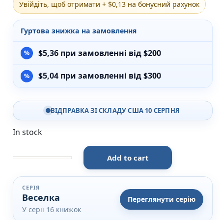
Увійдіть, щоб отримати + $0,13 на бонусний рахунок
Різдвяно-зимові
На День Валентина
Гуртова знижка на замовлення
Книги для дорослих
Українська класика
$
5,36
при замовленні від $200
Сучасна українська проза
Світова класика
$
5,04
при замовленні від $300
Проза
Поезія та драматургія
Романи
Детективи
ВІДПРАВКА ЗІ СКЛАДУ США 10 СЕРПНЯ
Фантастика та фентезі
Жахи та трилери
In stock
Саморозвиток, мотивація, філософія
Бізнес Менеджмент Фінанси
Add to cart
Історія Наука Політологія
З чого починається людина quantity
Батьківство та виховання
Книги про Україну
СЕРІЯ
Біографічні твори
Веселка
Переглянути серію
Біблії
У серії 16 книжок
Духовна література