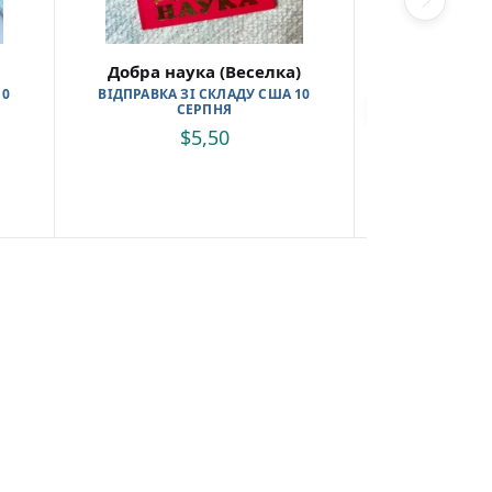
Добра наука (Веселка)
Казочки 
10
ВІДПРАВКА ЗІ СКЛАДУ США 10
ПІД З
СЕРПНЯ
$
5,50
$