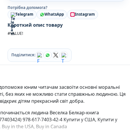
Кулінарія
Потрібна допомога?
Ігри для дорослих
Telegram
WhatsApp
Instagram
Зарубіжні письменники
Різдвяні / Зимові
Короткий опис товару
Книги для дітей
#VALUE!
Картонні книги для найменших
Віммельбухи
Казки Вірші Оповідання
Книги з наліпками
Поділитися:
Вчимося читати
Прописи для дітей
Багаторазові прописи / Книги на липучках
Книги для першого читання
 допоможе юним читачам засвоїти основні моральні
Самостійне читання (6+)
Книги для читання 10+
ті, без яких не можливо стати справжнью людиною. Ця
Розмальовки та Аплікації
 відкриє дітям прекрасний світ добра.
Енциклопедії
 починається людина Веселка Белкар-книга
Навчальні книги
Розвивальні та пізнавальні книги
77403424) 978-617-7403-42-4 Купити у США, Купити у
Книги про Україну
, Buy in the USA, Buy in Canada