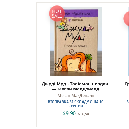
HOT
SALE
-
Джуді Муді. Талісман невдачі
Г
— Меґан МакДоналд
Меґан МакДоналд
ВІДПРАВКА ЗІ СКЛАДУ США 10
В
СЕРПНЯ
$
9,90
$
10,50