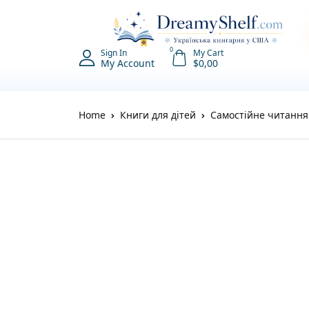
0
Sign In
My Cart
My Account
$
0,00
Home
Книги для дітей
Самостійне читання 