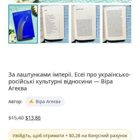
За лаштунками імперії. Есеї про українсько-
російські культурні відносини — Віра
Агеєва
Автор:
Віра Агеєва
$
15,40
$
13,86
Увійдіть, щоб отримати + $0,28 на бонусний рахунок