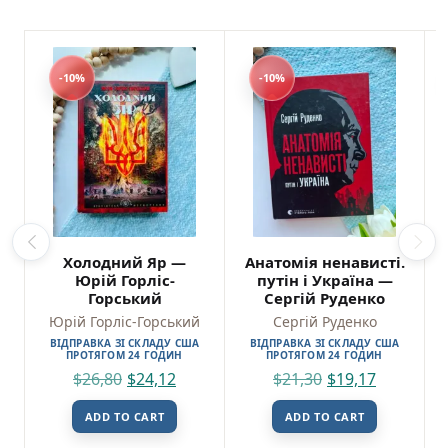
-10%
-10%
Холодний Яр —
Анатомія ненависті.
Юрій Горліс-
путін і Україна —
Горський
Сергій Руденко
Юрій Горліс-Горський
Сергій Руденко
ВІДПРАВКА ЗІ СКЛАДУ США
ВІДПРАВКА ЗІ СКЛАДУ США
ПРОТЯГОМ 24 ГОДИН
ПРОТЯГОМ 24 ГОДИН
$
26,80
$
24,12
$
21,30
$
19,17
ADD TO CART
ADD TO CART