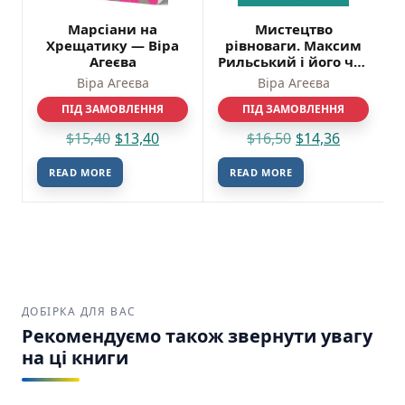
Марсіани на
Мистецтво
Хрещатику — Віра
рівноваги. Максим
Агеєва
Рильський і його час
— Віра Агеєва
Віра Агеєва
Віра Агеєва
ПІД ЗАМОВЛЕННЯ
ПІД ЗАМОВЛЕННЯ
$
15,40
$
13,40
$
16,50
$
14,36
READ MORE
READ MORE
ДОБІРКА ДЛЯ ВАС
Рекомендуємо також звернути увагу
на ці книги