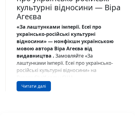
культурні відносини — Віра
Агеєва
«За лаштунками імперії. Есеї про
українсько-російські культурні
відносини» — нонфікшн українською
мовою автора Віра Агеєва від
видавництва .
Замовляйте «За
лаштунками імперії. Есеї про українсько-
російські культурні відносини» на
DreamyShelf.com у США.
Читати далі
Про книгу
Про українсько-російські взаємини вже
багато написано в контексті російських
інтересів і пріоритетів. Росія безцеремонно
облагороджувала свою історію чужими
звитягами й здобутками, позбавляючи