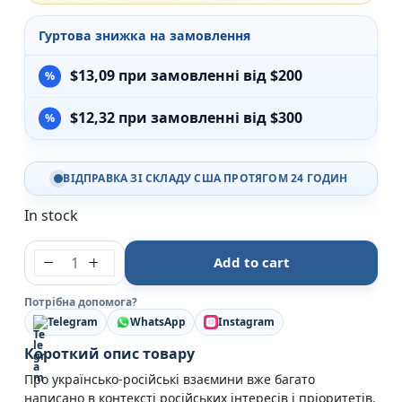
Гуртова знижка на замовлення
$
13,09
при замовленні від $200
$
12,32
при замовленні від $300
ВІДПРАВКА ЗІ СКЛАДУ США ПРОТЯГОМ 24 ГОДИН
In stock
За лаштунками імперії. Есеї про українсько-російс
Add to cart
Потрібна допомога?
Telegram
WhatsApp
Instagram
Короткий опис товару
Про українсько-російські взаємини вже багато
написано в контексті російських інтересів і пріоритетів.