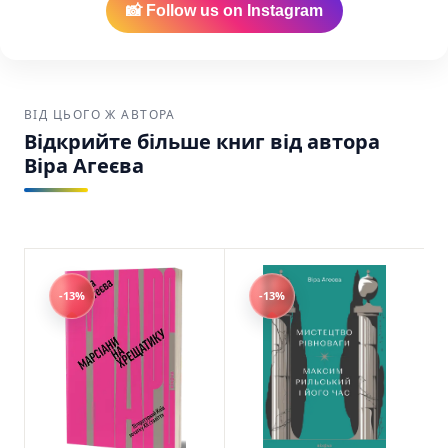
надійно упаковане та відправлене через
📸 Follow us on Instagram
USPS, UPS або FedEx по США та Канаді.
За лаштунками імперії. Есеї про українсько-
російські культурні відносини Віра Агеєва
ВІД ЦЬОГО Ж АВТОРА
SKU: 9786177960323 (978-617-7960-32-3)
Відкрийте більше книг від автора
Віра Агеєва
-13%
-13%