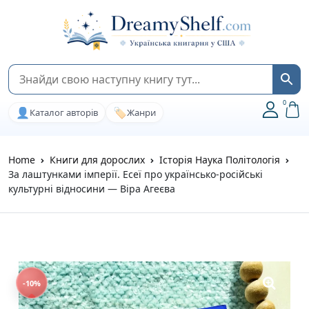
0
👤
🏷️
Каталог авторів
Жанри
Home
Книги для дорослих
Історія Наука Політологія
За лаштунками імперії. Есеї про українсько-російські
культурні відносини — Віра Агеєва
-10%