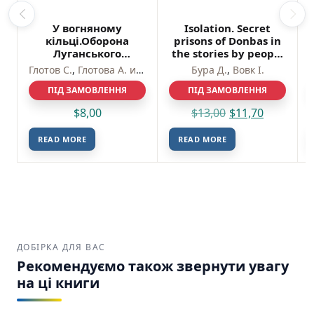
У вогняному
Isolation. Secret
кільці.Оборона
prisons of Donbas in
Луганського
the stories by people
аеропорту – Глотов
saved from torture
Глотов С.
,
Глотова А. и др.
Бура Д.
,
Вовк І.
С.,Глотова А. и др. –
and death – Вовк І.,
ПІД ЗАМОВЛЕННЯ
Фоліо
Бура Д. – Фоліо
ПІД ЗАМОВЛЕННЯ
$
8,00
$
13,00
$
11,70
READ MORE
READ MORE
ДОБІРКА ДЛЯ ВАС
Рекомендуємо також звернути увагу
на ці книги