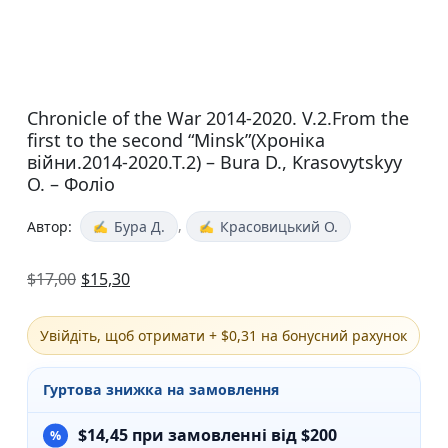
Chronicle of the War 2014-2020. V.2.From the
first to the second “Minsk”(Хроніка
війни.2014-2020.Т.2) – Bura D., Krasovytskyy
O. – Фоліо
,
Автор:
Бура Д.
Красовицький О.
$
17,00
$
15,30
Увійдіть, щоб отримати + $0,31 на бонусний рахунок
Гуртова знижка на замовлення
$
14,45
при замовленні від $200