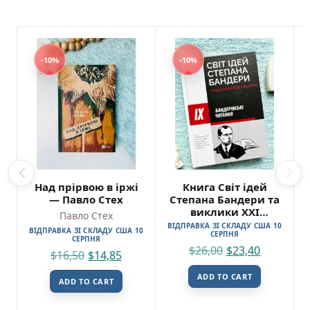
-10%
-10%
Над прірвою в іржі
Книга Світ ідей
— Павло Стех
Степана Бандери та
виклики XXI
Павло Стех
століття
ВІДПРАВКА ЗІ СКЛАДУ США 10
ВІДПРАВКА ЗІ СКЛАДУ США 10
СЕРПНЯ
СЕРПНЯ
$
26,00
$
23,40
$
16,50
$
14,85
ADD TO CART
ADD TO CART