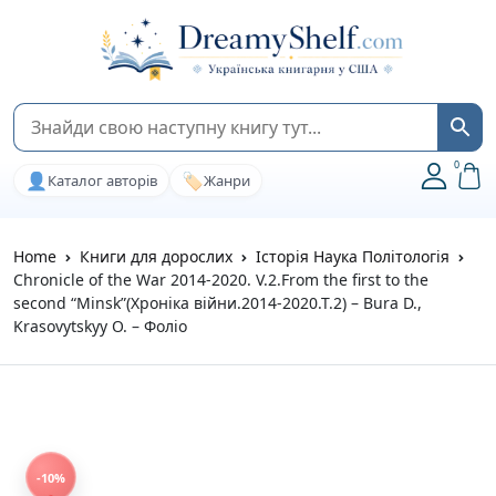
0
👤
🏷️
Каталог авторів
Жанри
Home
Книги для дорослих
Історія Наука Політологія
Chronicle of the War 2014-2020. V.2.From the first to the
second “Minsk”(Хроніка війни.2014-2020.Т.2) – Bura D.,
Krasovytskyy O. – Фоліо
-10%