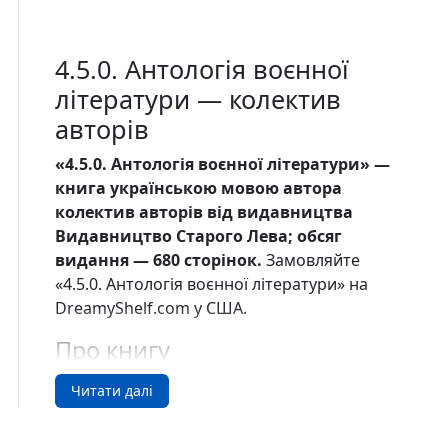
4.5.0. Антологія воєнної
літератури — колектив
авторів
«4.5.0. Антологія воєнної літератури» —
книга українською мовою автора
колектив авторів від видавництва
Видавництво Старого Лева; обсяг
видання — 680 сторінок.
Замовляйте
«4.5.0. Антологія воєнної літератури» на
DreamyShelf.com у США.
Про книгу
Ця антологія об’єднує поезію, оповідання,
Читати далі
есеї та щоденникові записи військових і
ветеранів російсько-української війни —