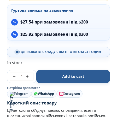
Гуртова знижка на замовлення
$
27,54
при замовленні від $200
$
25,92
при замовленні від $300
ВІДПРАВКА ЗІ СКЛАДУ США ПРОТЯГОМ 24 ГОДИН
In stock
4.5.0. Антологія воєнної літератури - колектив ав
Add to cart
Потрібна допомога?
Telegram
WhatsApp
Instagram
Короткий опис товару
Ця антологія об’єднує поезію, оповідання, есеї та
щоденникові записи військових і ветеранів російсько-