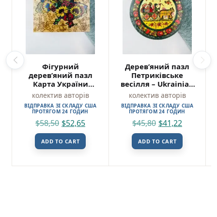
Фігурний
Дерев’яний пазл
дерев’яний пазл
Петриківське
Карта України
весілля – Ukrainian
Квітуча XL –
Puzzles
колектив авторів
колектив авторів
колектив авторів –
ВІДПРАВКА ЗІ СКЛАДУ США
ВІДПРАВКА ЗІ СКЛАДУ США
Ukrainian Puzzles
ПРОТЯГОМ 24 ГОДИН
ПРОТЯГОМ 24 ГОДИН
$
58,50
$
52,65
$
45,80
$
41,22
ADD TO CART
ADD TO CART