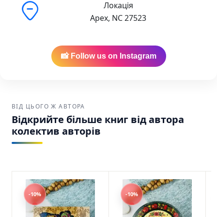
Локація
4.5.0. Антологія воєнної літератури колектив
Apex, NC 27523
авторів Видавництво Старого Лева SKU:
9789664487426 (978-966-448-742-6)
📸 Follow us on Instagram
ВІД ЦЬОГО Ж АВТОРА
Відкрийте більше книг від автора
колектив авторів
-10%
-10%