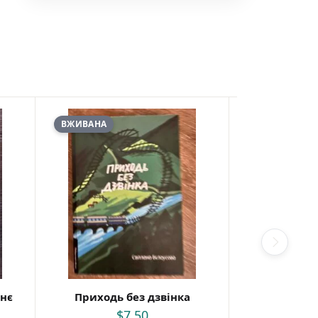
ВЖИВАНА
ВЖИВАНА
жнє
Приходь без дзвінка
За
$
7,50
$