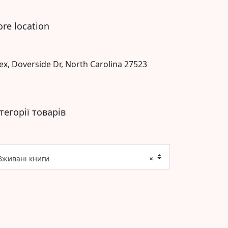
ore location
ex, Doverside Dr, North Carolina 27523
тегорії товарів
Вживані книги
×