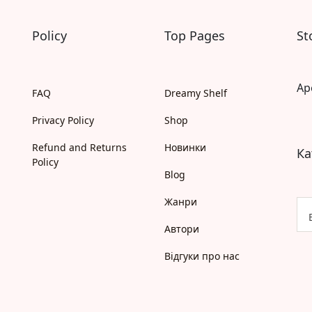
Самостійне читання (6+)
Книги для читання 10+
Вчимося читати
Policy
Top Pages
St
Прописи для дітей
Багаторазові прописи / Книги на липучках
Розмальовки та Аплікації
Ap
FAQ
Dreamy Shelf
Енциклопедії
Розвивальні та пізнавальні книги
Privacy Policy
Shop
Навчальні книги
Книги про Україну
Refund and Returns
Новинки
Ка
Християнські книги для дітей
Policy
Ігри для дітей
Blog
Різдвяні/Зимові
Вживані книги
Жанри
Мій акаунт
Автори
Кошик
Бонусний рахунок
Відгуки про нас
Мої замовлення
Що б ще почитати?
Pre-order
Мої оголошення