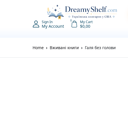
0
Sign In
My Cart
My Account
$
0,00
Home
Вживані книги
Галя без голови