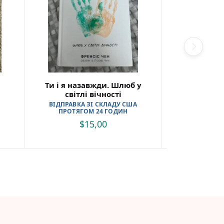
Ти і я назавжди. Шлюб у
Я зна
світлі вічності
$
ВІДПРАВКА ЗІ СКЛАДУ США
ПРОТЯГОМ 24 ГОДИН
$
15,00