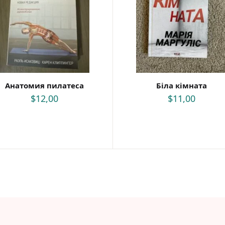
Саморозвиток, мотивація та філософія
Історія Наука Політологія
Бізнес, менеджмент та фінанси
Батьківство та виховання
Про Україну
Біблії
Духовна література
Біографічні твори
Анатомия пилатеса
Біла кімната
Кулінарія
$
12,00
$
11,00
Ігри для дорослих
Різдвяні / Зимові для дорослих
Українські автори
Сучасна українська проза
Українська класика
Для дітей
Картонні книги для найменших
Віммельбухи
Казки Вірші Оповідання
Книги з наліпками
Книги для першого читання