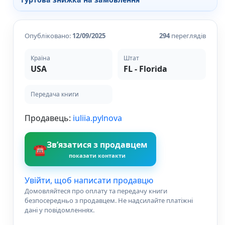
Різдвяно-зимові
На День Валентина
Книги для дорослих
Опубліковано:
12/09/2025
294
переглядів
Українська класика
Сучасна українська проза
Країна
Штат
Світова класика
USA
FL - Florida
Проза
Поезія та драматургія
Передача книги
Романи
Детективи
Продавець:
iuliia.pylnova
Фантастика та фентезі
Жахи та трилери
Саморозвиток, мотивація, філософія
Зв’язатися з продавцем
☎
Бізнес Менеджмент Фінанси
показати контакти
Історія Наука Політологія
Батьківство та виховання
Увійти, щоб написати продавцю
Книги про Україну
Домовляйтеся про оплату та передачу книги
Біографічні твори
безпосередньо з продавцем. Не надсилайте платіжні
Біблії
дані у повідомленнях.
Духовна література