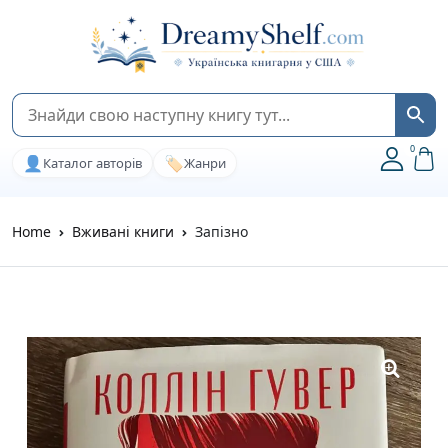
0
👤
🏷️
Каталог авторів
Жанри
Home
Вживані книги
Запізно