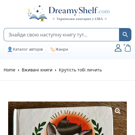
0
👤
🏷️
Каталог авторів
Жанри
Home
Вживані книги
Крутість тобі личить