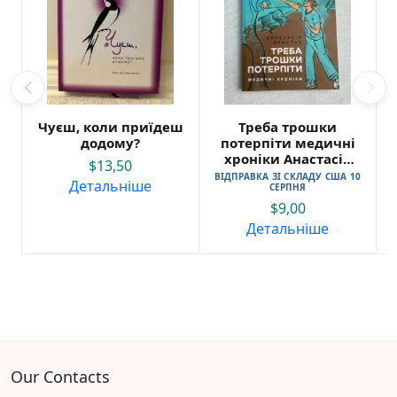
Чуєш, коли приїдеш
Треба трошки
додому?
потерпіти медичні
хроніки Анастасія
$
13,50
Пристая
ВІДПРАВКА ЗІ СКЛАДУ США 10
Детальніше
СЕРПНЯ
$
9,00
Детальніше
Our Contacts