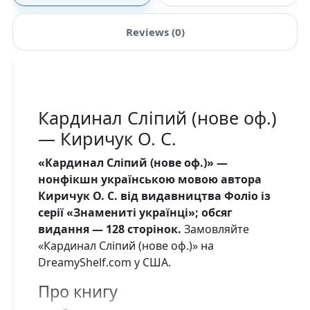
Reviews (0)
Кардинал Сліпий (нове оф.)
— Киричук О. С.
«Кардинал Сліпий (нове оф.)» —
нонфікшн українською мовою автора
Киричук О. С. від видавництва Фоліо із
серії «Знамениті українцi»; обсяг
видання — 128 сторінок.
Замовляйте
«Кардинал Сліпий (нове оф.)» на
DreamyShelf.com у США.
Про книгу