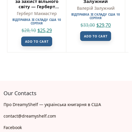
за захист вільного
Залужний
світу — Герберт
Валерій Залужний
Макмастер
Герберт Макмастер
ВІДПРАВКА ЗІ СКЛАДУ США 10
СЕРПНЯ
ВІДПРАВКА ЗІ СКЛАДУ США 10
СЕРПНЯ
$
33,00
$
29,70
$
28,10
$
25,29
ADD TO CART
ADD TO CART
Our Contacts
Про DreamyShelf — українська книгарня в США
contact@dreamyshelf.com
Facebook