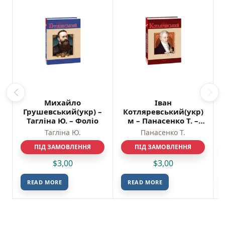
9)
Михайло
Іван
Грушевський(укр) –
Котляревський(укр)
Таглiна Ю. – Фоліо
м – Панасенко Т. –
Фоліо
Таглiна Ю.
Панасенко Т.
ПІД ЗАМОВЛЕННЯ
ПІД ЗАМОВЛЕННЯ
$
3,00
$
3,00
READ MORE
READ MORE