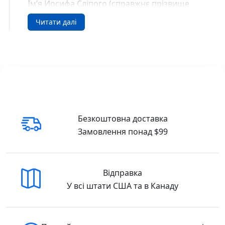
Ім’я Йосифа Сліпого (справжнє прізвище
Коберницький-Дичковський) відоме як в
Читати далі
Україні, так і далеко за її межами. Провідник
Греко-католицької церкви, верховний
архієпископ Львівський і митрополит
Галицький, кардинал, визначний церковний
і науковий діяч був людиною трагічної долі.
Репресований радянською владою,
протягом 18 років Йосиф Сліпий
поневірявся по тюрмах і таборах, проте не
Безкоштовна доставка
скорився, не зрікся віри, і його слова про
Замовлення понад $99
головне лихо українців — брак єдності — і
сьогодні звучать дуже актуально:
«Внутрішні непорозуміння і дух незгоди —
це одна з найголовніших причин нашого
Відправка
упадку. Тому провідною думкою є за всяку
У всі штати США та в Канаду
ціну втримати єдність.».
Кардинал Сліпий (нове оф.) Знамениті