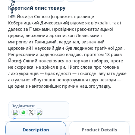
Короткий опис товару
Ім’я Йосифа Сліпого (справжнє прізвище
Коберницький-Дичковський) відоме як в Україні, так і
далеко за її межами. Провідник Греко-католицької
церкви, верховний архієпископ Львівський і
митрополит Галицький, кардинал, визначний
церковний і науковий діяч був людиною трагічної долі.
Репресований радянською владою, протягом 18 років
Йосиф Сліпий поневірявся по тюрмах і таборах, проте
не скорився, не зрікся віри, і його слова про головне
лихо українців — брак єдності — і сьогодні звучать дуже
актуально: «Внутрішні непорозуміння і дух незгоди —
це одна з найголовніших причин нашого упадку.
Поділитися:
Description
Product Details