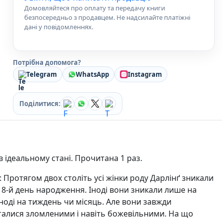
Кулінарія
Домовляйтеся про оплату та передачу книги
Ігри для дорослих
безпосередньо з продавцем. Не надсилайте платіжні
дані у повідомленнях.
Зарубіжні письменники
Різдвяні / Зимові
Книги для дітей
Картонні книги для найменших
Потрібна допомога?
Віммельбухи
Telegram
WhatsApp
Instagram
Казки Вірші Оповідання
Книги з наліпками
Поділитися:
Вчимося читати
Прописи для дітей
Багаторазові прописи / Книги на липучках
Книги для першого читання
Самостійне читання (6+)
в ідеальному стані. Прочитана 1 раз.
Книги для читання 10+
Розмальовки та Аплікації
 Протягом двох століть усі жінки роду Дарлінґ зникали
Енциклопедії
 18-й день народження. Іноді вони зникали лише на
Навчальні книги
іноді на тиждень чи місяць. Але вони завжди
Розвивальні та пізнавальні книги
алися зломленими і навіть божевільними. На що
Книги про Україну