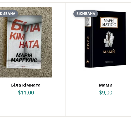
Саморозвиток, мотивація та філософія
Історія Наука Політологія
ЖИВАНА
ВЖИВАНА
Бізнес, менеджмент та фінанси
Батьківство та виховання
Про Україну
Біблії
Духовна література
Біографічні твори
Кулінарія
Ігри для дорослих
Різдвяні / Зимові для дорослих
Українські автори
Сучасна українська проза
Біла кімната
Мами
Українська класика
$
11,00
$
9,00
Для дітей
Картонні книги для найменших
Віммельбухи
Казки Вірші Оповідання
Книги з наліпками
Книги для першого читання