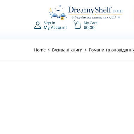
0
Sign In
My Cart
My Account
$
0,00
Home
Вживані книги
Романи та оповідання