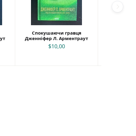
Спокушаючи гравця
Спокушаю
ут
Дженніфер Л. Арментраут
Дженніфер 
$
10,00
$