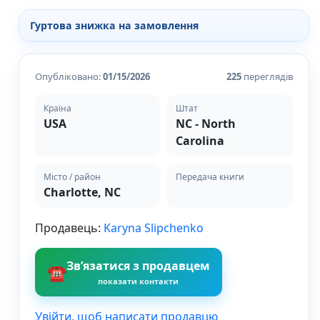
Різдвяно-зимові
Гуртова знижка на замовлення
На День Валентина
Книги для дорослих
Українська класика
Опубліковано:
01/15/2026
225
переглядів
Сучасна українська проза
Світова класика
Країна
Штат
Проза
USA
NC - North
Поезія та драматургія
Carolina
Романи
Детективи
Фантастика та фентезі
Місто / район
Передача книги
Жахи та трилери
Charlotte, NC
Саморозвиток, мотивація, філософія
Бізнес Менеджмент Фінанси
Продавець:
Karyna Slipchenko
Історія Наука Політологія
Батьківство та виховання
Зв’язатися з продавцем
Книги про Україну
☎
Біографічні твори
показати контакти
Біблії
Духовна література
Увійти, щоб написати продавцю