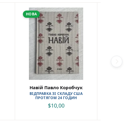
НОВА
ВЖИВАНА
Навій Павло Коробчук
Тисяча у
ВІДПРАВКА ЗІ СКЛАДУ США
$
ПРОТЯГОМ 24 ГОДИН
$
10,00