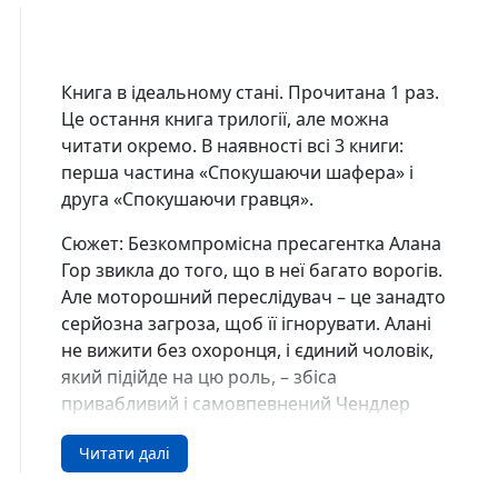
Книга в ідеальному стані. Прочитана 1 раз.
Це остання книга трилогії, але можна
читати окремо. В наявності всі 3 книги:
перша частина «Спокушаючи шафера» і
друга «Спокушаючи гравця».
Сюжет: Безкомпромісна пресагентка Алана
Гор звикла до того, що в неї багато ворогів.
Але моторошний переслідувач – це занадто
серйозна загроза, щоб її ігнорувати. Алані
не вижити без охоронця, і єдиний чоловік,
який підійде на цю роль, – збіса
привабливий і самовпевнений Чендлер
Ґембл.
Читати далі
Чендлер Ґембл має правило: не працювати