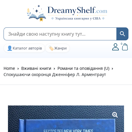
0
👤
🏷️
Каталог авторів
Жанри
Home
Вживані книги
Романи та оповідання (U)
Спокушаючи охоронця Дженніфер Л. Арментраут