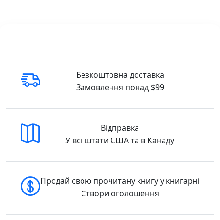
з жінками, яких хочеш затягти в ліжко.
Однак заради Алани він відступиться від
своїх принципів. Пристрасна і тендітна –
вона наче створена, щоб танути в його
обіймах.
Безкоштовна доставка
Замовлення понад $99
Відправка
У всі штати США та в Канаду
Продай свою прочитану книгу у книгарні
Створи оголошення