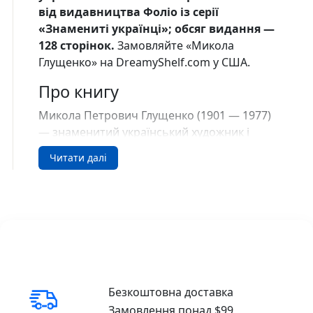
від видавництва Фоліо із серії
«Знамениті українцi»; обсяг видання —
128 сторінок.
Замовляйте «Микола
Глущенко» на DreamyShelf.com у США.
Про книгу
Микола Петрович Глущенко (1901 — 1977)
— знаменитий український художник і
радянський розвідник. Письменники
Читати далі
захоплювалися його вмінням поєднати
творчу працю з роллю професійного
розвідника. Науковці-філологи вивчали
листування живописця з видатними
інтелектуалами його часу. Власники
колекцій говорили про його твори на
відомих аукціонах реалістичного живопису,
на яких вартість картин Миколи Глущенка й
Безкоштовна доставка
нині невпинно зростає.
Замовлення понад $99