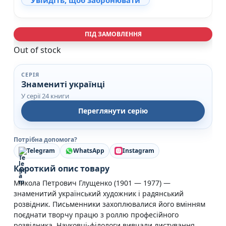
Увійдіть, щоб забронювати
ПІД ЗАМОВЛЕННЯ
Out of stock
СЕРІЯ
Знамениті українцi
У серії 24 книги
Переглянути серію
Потрібна допомога?
Telegram
WhatsApp
Instagram
Короткий опис товару
Микола Петрович Глущенко (1901 — 1977) —
знаменитий український художник і радянський
розвідник. Письменники захоплювалися його вмінням
поєднати творчу працю з роллю професійного
розвідника. Науковці-філологи вивчали листування