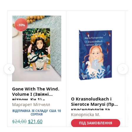
-10%
B
Gone With The Wind.
Volume I (Звіяні
O Krasnoludkach i
вітром. Кн.1) –
Sierotce Marysi (Про
Mitchell M. – Фоліо
Маргарет Мітчелл
краснолюдків та
ВІДПРАВКА ЗІ СКЛАДУ США 10
сирітку Марисю) –
Konopnicka M.
СЕРПНЯ
Konopnicka M. –
$
24,00
$
21,60
ПІД ЗАМОВЛЕННЯ
Фоліо