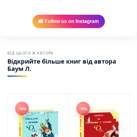
Найкраща ціна:
Ми забезпечуємо
найнижчу вартість на українські книги в
Америці.
📸 Follow us on Instagram
Зручна доставка:
Ваше замовлення буде
надійно упаковане та відправлене через
USPS, UPS або FedEx по США та Канаді.
ВІД ЦЬОГО Ж АВТОРА
Ozma of Oz (Озма з Країни Оз) – Baum L.
Відкрийте більше книг від автора
Баум Л. Фоліо SKU: 9786175510742 (978-617-
Баум Л.
551-074-2)
-10%
-10%