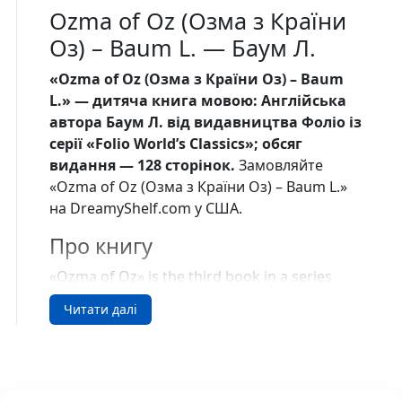
Ozma of Oz (Озма з Країни
Оз) – Baum L. — Баум Л.
«Ozma of Oz (Озма з Країни Оз) – Baum
L.» — дитяча книга мовою: Англiйська
автора Баум Л. від видавництва Фоліо із
серії «Folio World’s Classics»; обсяг
видання — 128 сторінок.
Замовляйте
«Ozma of Oz (Озма з Країни Оз) – Baum L.»
на DreamyShelf.com у США.
Про книгу
«Ozma of Oz» is the third book in a series
about the heroes of the magical land of the
Читати далі
American writer L. Frank Baum (1856–1919).
This time, Dorothy and Princess Ozma free
the Queen of Ev and her ten children, who are
imprisoned by the insidious Nome King.