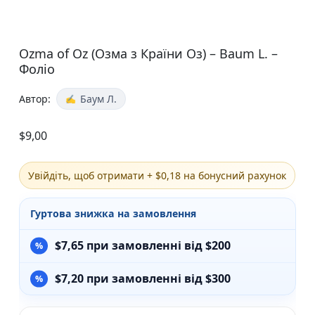
Ozma of Oz (Озма з Країни Оз) – Baum L. –
Фоліо
Автор:
Баум Л.
$
9,00
Увійдіть, щоб отримати + $0,18 на бонусний рахунок
Гуртова знижка на замовлення
$
7,65
при замовленні від $200
$
7,20
при замовленні від $300