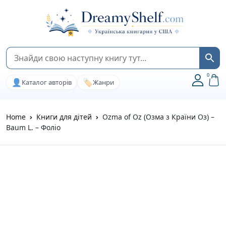
0
👤
🏷️
Каталог авторів
Жанри
Home
Книги для дітей
Ozma of Oz (Озма з Країни Оз) –
Baum L. – Фоліо