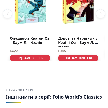
Опудало з Країни Оз
Дороті та Чарівник у
– Баум Л. – Фоліо
Країні Оз – Баум Л. –
Фоліо
Баум Л.
Баум Л.
ПІД ЗАМОВЛЕННЯ
ПІД ЗАМОВЛЕННЯ
$
14,00
$
12,60
$
13,00
$
11,70
READ MORE
READ MORE
КНИЖКОВА СЕРІЯ
Інші книги з серії: Folio World’s Classics