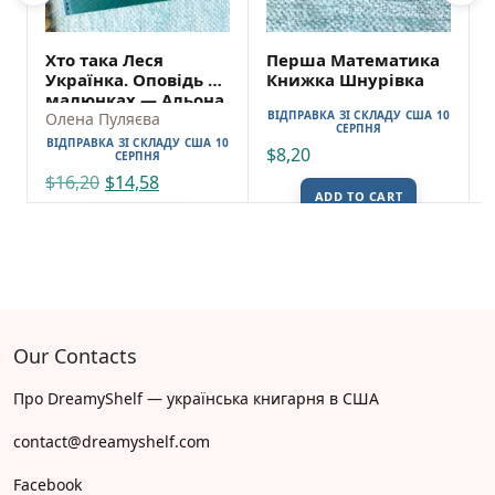
Хто така Леся
Перша Математика
Українка. Оповідь у
Книжка Шнурівка
малюнках — Альона
ВІДПРАВКА ЗІ СКЛАДУ США 10
Пуляєва
Олена Пуляєва
СЕРПНЯ
ВІДПРАВКА ЗІ СКЛАДУ США 10
$
8,20
СЕРПНЯ
$
16,20
$
14,58
ADD TO CART
ADD TO CART
Our Contacts
Про DreamyShelf — українська книгарня в США
contact@dreamyshelf.com
Facebook