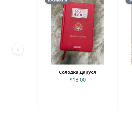
ВЖИВАНА
В
Солодка Даруся
$
18,00