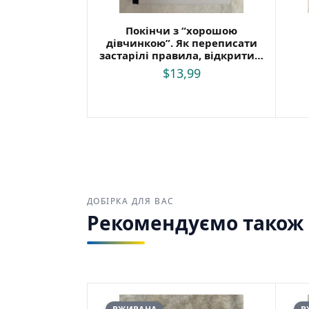
Покінчи з “хорошою
дівчинкою”. Як переписати
застарілі правила, відкрити в
собі джерело сили і творити
$
13,99
наповнене життя — Махо
Мольфіно
ДОБІРКА ДЛЯ ВАС
Рекомендуємо також з