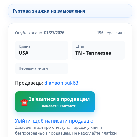
Різдвяно-зимові
Гуртова знижка на замовлення
На День Валентина
Книги для дорослих
Українська класика
Опубліковано:
01/27/2026
196
переглядів
Сучасна українська проза
Світова класика
Країна
Штат
Проза
USA
TN - Tennessee
Поезія та драматургія
Романи
Детективи
Передача книги
Фантастика та фентезі
Жахи та трилери
Продавець:
dianaonisuk63
Саморозвиток, мотивація, філософія
Бізнес Менеджмент Фінанси
Зв’язатися з продавцем
☎
Історія Наука Політологія
показати контакти
Батьківство та виховання
Книги про Україну
Увійти, щоб написати продавцю
Біографічні твори
Домовляйтеся про оплату та передачу книги
Біблії
безпосередньо з продавцем. Не надсилайте платіжні
Духовна література