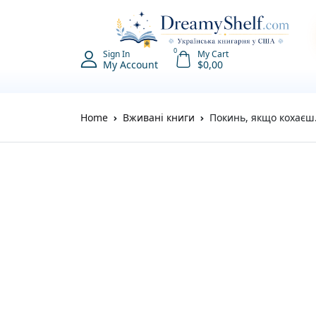
0
Sign In
My Cart
My Account
$
0,00
Home
Вживані книги
Покинь, якщо кохає