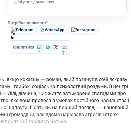
дані у повідомленнях.
Кулінарія
Ігри для дорослих
Зарубіжні письменники
Потрібна допомога?
Різдвяні / Зимові
Книги для дітей
Telegram
WhatsApp
Instagram
Картонні книги для найменших
Віммельбухи
Поділитися:
Казки Вірші Оповідання
Книги з наліпками
Вчимося читати
Прописи для дітей
Багаторазові прописи / Книги на липучках
ь, якщо кохаєш» — роман, який поєднує в собі яскраву
Книги для першого читання
аму і глибокі соціально-психологічні роздуми. В центрі
Самостійне читання (6+)
і — Лілі, дівчина, чиє життя затьмарене спогадами про
Книги для читання 10+
тво, яке вона провела в умовах постійного насильства і
Розмальовки та Аплікації
Енциклопедії
ної напруги. Її батьки, на перший погляд, — шановані й
Навчальні книги
йні громадяни, але вдома царювала агресія і страх
Розвивальні та пізнавальні книги
неприязний характер батька.
Книги про Україну