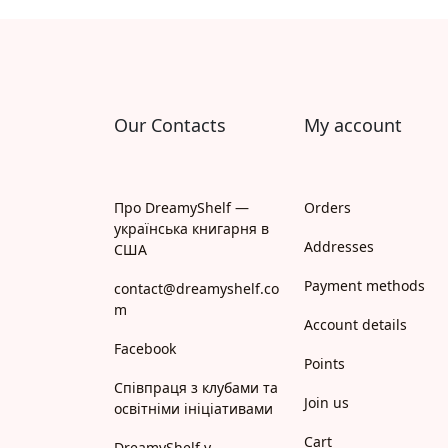
Our Contacts
My account
Про DreamyShelf —
Orders
українська книгарня в
Addresses
США
Payment methods
contact@dreamyshelf.co
m
Account details
Facebook
Points
Співпраця з клубами та
Join us
освітніми ініціативами
Cart
DreamyShelf у