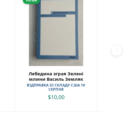
НОВА
ВЖИВАНА
Лебедина зграя Зелені
Щоденн
млини Василь Земляк
$
ВІДПРАВКА ЗІ СКЛАДУ США 10
СЕРПНЯ
$
10,00