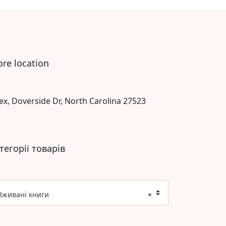
ore location
ex, Doverside Dr, North Carolina 27523
тегорії товарів
Вживані книги
×