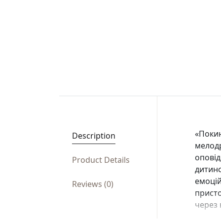
«Покин
Description
мелодр
оповід
Product Details
дитинс
емоцій
Reviews (0)
присто
через 