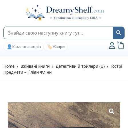
0
👤
🏷️
Каталог авторів
Жанри
Home
Вживані книги
Детективи й трилери (U)
Гострі
Предмети – Ґіліян Флінн