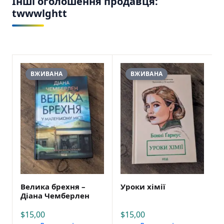
Інші оголошення продавця:
twwwlghtt
ВЖИВАНА
ВЖИВАНА
Велика брехня –
Уроки хімії
Діана Чемберлен
$
15,00
$
15,00