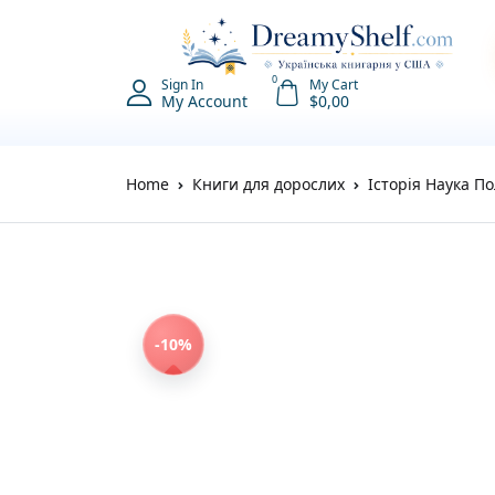
0
Sign In
My Cart
My Account
$
0,00
Home
Книги для дорослих
Історія Наука По
-10%