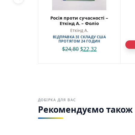
«Промо
варто 
Росія проти сучасності –
шукают
Еткінд А. – Фоліо
Еткінд А.
Куп
на
ВІДПРАВКА ЗІ СКЛАДУ США
ПРОТЯГОМ 24 ГОДИН
Найкр
$
24,80
$
22,32
україн
Зручн
та від
Промов
Хороше
1)
ДОБІРКА ДЛЯ ВАС
Рекомендуємо також з