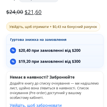
Різдвяно-зимові
$
24,00
$
21,60
На День Валентина
Книги для дорослих
Українська класика
Сучасна українська проза
Увійдіть, щоб отримати + $0,43 на бонусний рахунок
Світова класика
Проза
Гуртова знижка на замовлення
Поезія та драматургія
Романи
$
20,40
при замовленні від $200
Детективи
Фантастика та фентезі
$
19,20
при замовленні від $300
Жахи та трилери
Саморозвиток, мотивація, філософія
Бізнес Менеджмент Фінанси
Немає в наявності? Забронюйте
Історія Наука Політологія
Додайте книгу до списку очікування — ми надішлемо
Батьківство та виховання
лист, щойно вона з’явиться в наявності. Список
Книги про Україну
очікування (Pre-order) доступний у вашому
Біографічні твори
особистому кабінеті.
Біблії
Духовна література
Увійдіть, щоб забронювати