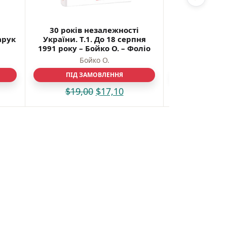
30 років незалежності
30 років 
арук
України. Т.1. До 18 серпня
України. Т.2
1991 року – Бойко О. – Фоліо
1991 р. до 31
Бойко 
Бойко О.
Бо
ПІД ЗАМОВЛЕННЯ
ПІД З
$
19,00
$
17,10
$
19,0