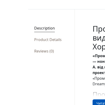
Про
Description
ви
Product Details
Хо
Reviews (0)
«Пром
— нон
А. ві
проект
«Промо
Dreamy
Про
Історі
Чита