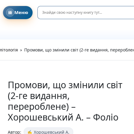
Меню
Головна
Давайте знайомитися!
Співпраця з клубами та освітніми ініціативами
DreamyShelf у соціальних мережах
Блог та Новини
літологія
Промови, що змінили світ (2-ге видання, перероблен
Privacy Policy
Refund and Returns Policy
Terms and Conditions
Каталог
Усі книги
Промови, що змінили світ
Новинки
(2-ге видання,
Очікувані новинки
Акційні пропозиції
перероблене) –
Подарунки та аксесуари
Хорошевський А. – Фоліо
Пазли
Вітальні листівки
Подарункові елементи
Автор:
Хорошевський А.
На день народження