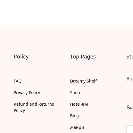
Моя бібліотека
Мої бажанки
Адреси
Платіжні методи
Відгуки про нас
Policy
Top Pages
St
Ap
FAQ
Dreamy Shelf
Privacy Policy
Shop
Refund and Returns
Новинки
Ка
Policy
Blog
Жанри