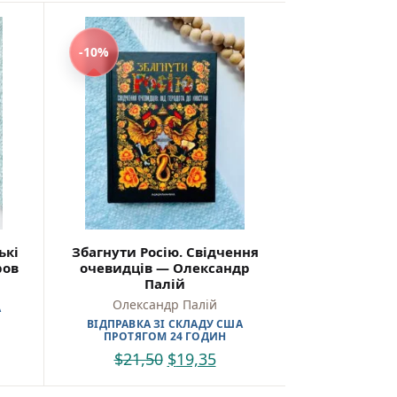
-10%
ькі
Збагнути Росію. Свідчення
ров
очевидців — Олександр
Палій
Олександр Палій
А
ВІДПРАВКА ЗІ СКЛАДУ США
ПРОТЯГОМ 24 ГОДИН
$
21,50
$
19,35