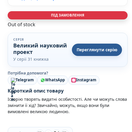
Кулінарія
Ігри для дорослих
ПІД ЗАМОВЛЕННЯ
Зарубіжні письменники
Різдвяні / Зимові
Out of stock
Книги для дітей
Картонні книги для найменших
СЕРІЯ
Віммельбухи
Великий науковий
Казки Вірші Оповідання
Переглянути серію
проект
Книги з наліпками
У серії 31 книжка
Вчимося читати
Прописи для дітей
Потрібна допомога?
Багаторазові прописи / Книги на липучках
Telegram
WhatsApp
Instagram
Книги для першого читання
Самостійне читання (6+)
Короткий опис товару
Книги для читання 10+
Історію творять видатні особистості. Але чи можуть слова
Розмальовки та Аплікації
змінити її хід? Звичайно, можуть, якщо вони були
Енциклопедії
вимовлені великою людиною.
Навчальні книги
Розвивальні та пізнавальні книги
Книги про Україну