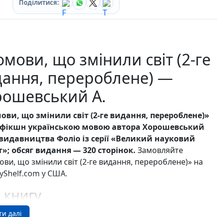
Ігри для дітей
Поділитися:
Різдвяні / Зимові
Книги для молоді
Пазли
Каталог авторів
мови, що змінили світ (2-ге
Жанри
Тематичні підбірки
дання, перероблене) —
Love story mood: підбірка книжок для неї
Подарунок для нього
рошевський А.
Біографії що надихають
Історії сильних жінок
ови, що змінили світ (2-ге видання, перероблене)»
Книжкові історії на екрані
фікшн українською мовою автора Хорошевський
Прокачай себе
д видавництва Фоліо із серії «Великий науковий
Розпродаж пошкоджених книг
»; обсяг видання — 320 сторінок.
Замовляйте
Вживані книги
ви, що змінили світ (2-ге видання, перероблене)» на
Подарункові книги
Shelf.com у США.
Сучасна українська проза
Канцтовари
 книгу
Закладки
Зошити
ю творять видатні особистості. Але чи можуть слова
ти далі
Подарункова карта