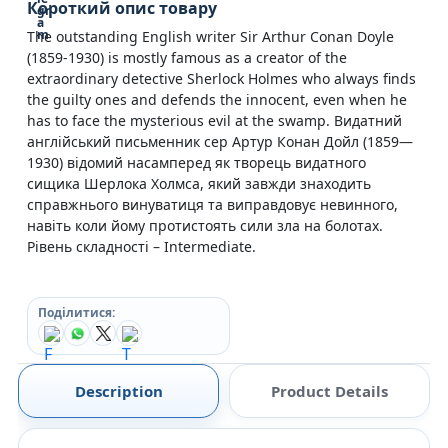
Короткий опис товару
The outstanding English writer Sir Arthur Conan Doyle
(1859-1930) is mostly famous as a creator of the
extraordinary detective Sherlock Holmes who always finds
the guilty ones and defends the innocent, even when he
has to face the mysterious evil at the swamp. Видатний
англійський письменник сер Артур Конан Дойл (1859—
1930) відомий насамперед як творець видатного
сищика Шерлока Холмса, який завжди знаходить
справжнього винуватиця та виправдовує невинного,
навіть коли йому протистоять сили зла на болотах.
Рівень складності – Intermediate.
Поділитися:
Description
Product Details