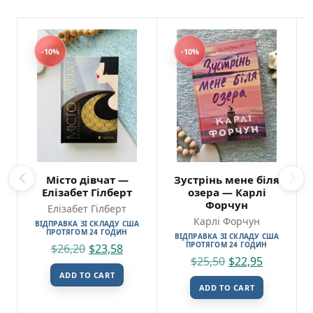
-10%
-10%
Місто дівчат —
Зустрінь мене біля
Елізабет Гілберт
озера — Карлі
Форчун
Елізабет Гілберт
Карлі Форчун
ВІДПРАВКА ЗІ СКЛАДУ США
ПРОТЯГОМ 24 ГОДИН
ВІДПРАВКА ЗІ СКЛАДУ США
ПРОТЯГОМ 24 ГОДИН
$
26,20
$
23,58
$
25,50
$
22,95
ADD TO CART
ADD TO CART