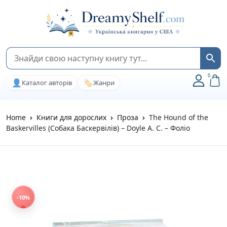
0
👤
🏷️
Каталог авторів
Жанри
Home
Книги для дорослих
Проза
The Hound of the
Baskervilles (Собака Баскервілів) – Doyle A. C. – Фоліо
-10%