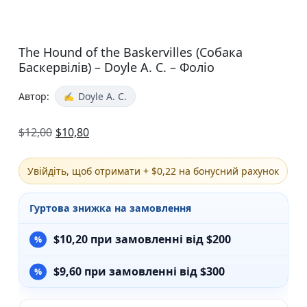
The Hound of the Baskervilles (Собака
Баскервілів) – Doyle A. C. – Фоліо
Автор:
Doyle A. C.
$
12,00
$
10,80
Увійдіть, щоб отримати + $0,22 на бонусний рахунок
Гуртова знижка на замовлення
$
10,20
при замовленні від $200
$
9,60
при замовленні від $300