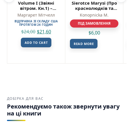
Volume I (Звіяні
Sierotce Marysi (Про
вітром. Кн.1) –
краснолюдків та
Mitchell M. – Фоліо
сирітку Марисю) –
Маргарет Мітчелл
Konopnicka M.
Konopnicka M. –
ВІДПРАВКА ЗІ СКЛАДУ США
ПІД ЗАМОВЛЕННЯ
Фоліо
ПРОТЯГОМ 24 ГОДИН
$
24,00
$
21,60
$
6,00
ADD TO CART
READ MORE
ДОБІРКА ДЛЯ ВАС
Рекомендуємо також звернути увагу
на ці книги