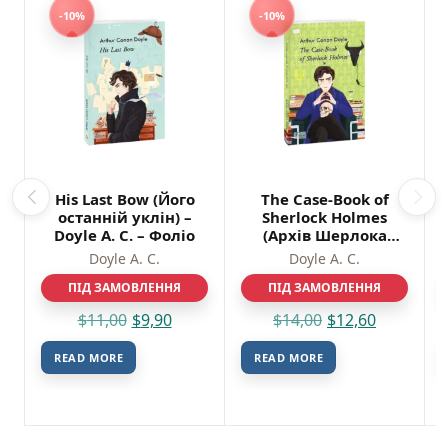
-10%
-10%
His Last Bow (Його
The Case-Book of
останній уклін) –
Sherlock Holmes
Doyle A. C. – Фоліо
(Архів Шерлока
Голмса) – Doyle A. C.
Doyle A. C.
Doyle A. C.
– Фоліо
ПІД ЗАМОВЛЕННЯ
ПІД ЗАМОВЛЕННЯ
$
11,00
$
9,90
$
14,00
$
12,60
READ MORE
READ MORE