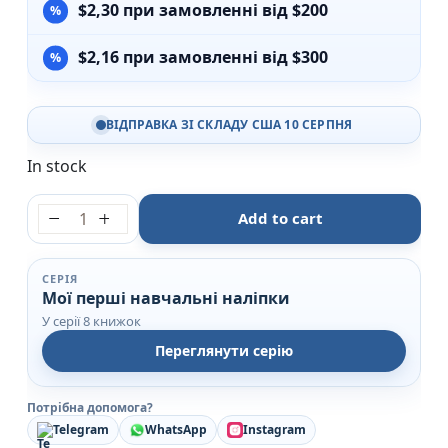
$
2,30
при замовленні від $200
$
2,16
при замовленні від $300
ВІДПРАВКА ЗІ СКЛАДУ США 10 СЕРПНЯ
In stock
Транспорт - Мої перші навчальні наліпки - УЛА qua
Add to cart
СЕРІЯ
Мої перші навчальні наліпки
У серії 8 книжок
Переглянути серію
Потрібна допомога?
Telegram
WhatsApp
Instagram