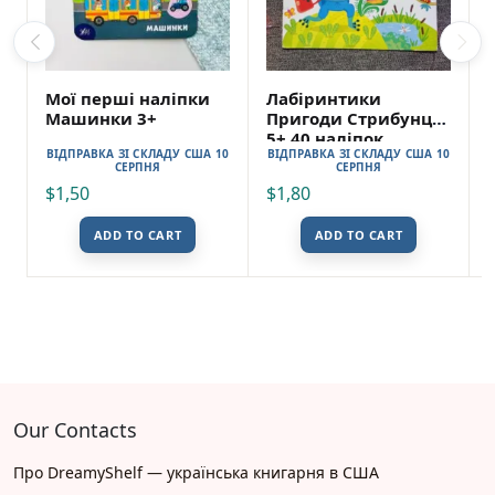
Мої перші наліпки
Лабіринтики
Машинки 3+
Пригоди Стрибунця
5+ 40 наліпок
ВІДПРАВКА ЗІ СКЛАДУ США 10
ВІДПРАВКА ЗІ СКЛАДУ США 10
СЕРПНЯ
СЕРПНЯ
$
1,50
$
1,80
ADD TO CART
ADD TO CART
Our Contacts
Про DreamyShelf — українська книгарня в США