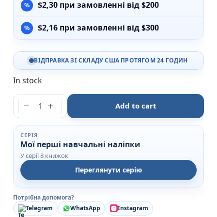
$
2,30
при замовленні від $200
$
2,16
при замовленні від $300
ВІДПРАВКА ЗІ СКЛАДУ США ПРОТЯГОМ 24 ГОДИН
In stock
Учимо кольори - Мої перші навчальні наліпки - УЛ
Add to cart
СЕРІЯ
Мої перші навчальні наліпки
У серії 8 книжок
Переглянути серію
Потрібна допомога?
Telegram
WhatsApp
Instagram