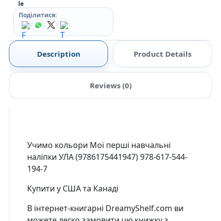
Поділитися:
Description
Product Details
Reviews (0)
Учимо кольори Мої перші навчальні
наліпки УЛА (9786175441947) 978-617-544-
194-7
Купити у США та Канаді
В інтернет-книгарні DreamyShelf.com ви
можете легко замовити цю книжку з