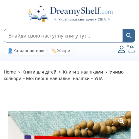
0
👤
🏷️
Каталог авторів
Жанри
Home
Книги для дітей
Книги з наліпками
Учимо
кольори – Мої перші навчальні наліпки – УЛА