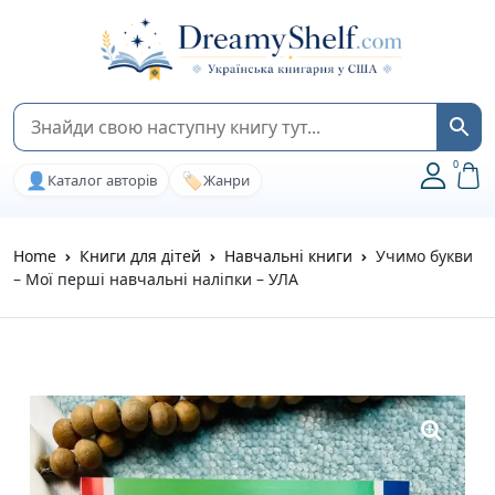
0
👤
🏷️
Каталог авторів
Жанри
Home
Книги для дітей
Навчальні книги
Учимо букви
– Мої перші навчальні наліпки – УЛА