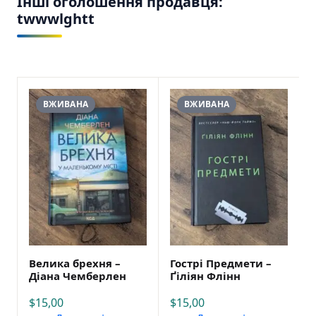
Інші оголошення продавця:
twwwlghtt
ВЖИВАНА
ВЖИВАНА
Велика брехня –
Гострі Предмети –
Діана Чемберлен
Ґіліян Флінн
$
15,00
$
15,00