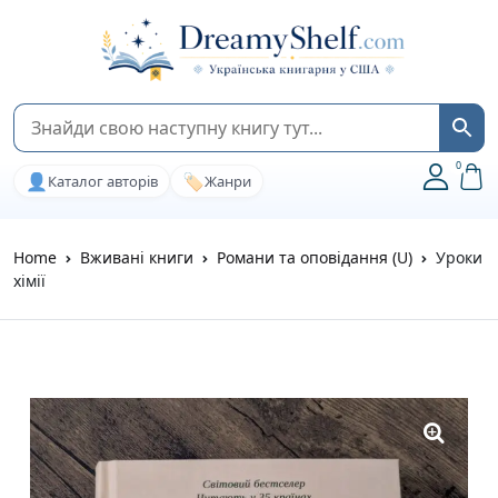
0
👤
🏷️
Каталог авторів
Жанри
Home
Вживані книги
Романи та оповідання (U)
Уроки
хімії