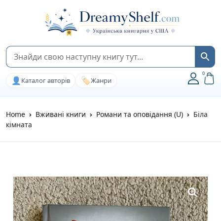
0
👤
🏷️
Каталог авторів
Жанри
Home
Вживані книги
Романи та оповідання (U)
Біла
кімната