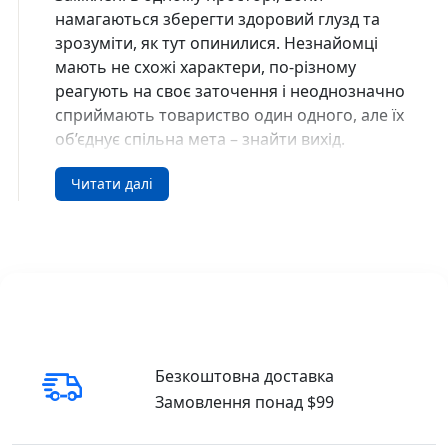
намагаються зберегти здоровий глузд та
зрозуміти, як тут опинилися. Незнайомці
мають не схожі характери, по-різному
реагують на своє заточення і неоднозначно
сприймають товариство один одного, але їх
об’єднує спільна мета – знайти вихід.
Так який стосунок до всього цього має пара
Читати далі
закоханих, історія який розгортається в
Києві 2010-х років? Вони такі різні і разом з
тим наче споріднені душі, вони
відштовхують одне одного і не можуть жити
нарізно, вони долають перешкоди і
перемагають власних демонів, щоб
прожити свій момент і відпустити його у
вічність.
Безкоштовна доставка
(Книга читана один раз. В ідеальному стані)
Замовлення понад $99