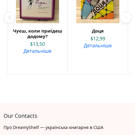
Чуєш, коли приїдеш
Доця
додому?
$
12,99
$
13,50
Детальніше
Детальніше
Our Contacts
Про DreamyShelf — українська книгарня в США